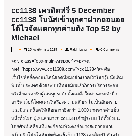
cc1138 เครดิตฟรี 5 December
cc1138 โบนัสเข้าทุกตาฝากถอนออ
โต้ไวจัดแตกทุกค่ายดัง Top 52 by
cc1138
Michael
เครดิต
25
Ralph
25 พฤศจิกายน 2025
Ralph Long
0 Comments
ฟรี
พฤศจิกายน
Long
2025
<div class="pbs-main-wrapper"><p><a
5
href="https://www.cc11388.com/">cc1138</a> คือ
December
เว็บไซต์สล็อตออนไลน์ยอดนิยมอย่างรวดเร็วในกรุ๊ปนักเดิม
cc1138
พันทั้งประเทศ ด้วยระบบที่ทันสมัยแล้วก็การบริการระดับ
โบนัส
พรีเมียม รองรับผู้เล่นทุกระดับตั้งแต่มือใหม่จนกระทั่งมือ
เข้า
อาชีพ เว็บนี้โดดเด่นในเรื่องความเสถียร ไม่เป็นอันตราย
ทุก
และมีเกมสล็อตให้เลือกมากยิ่งกว่า 1,000 เกมจากค่ายชั้น
ตา
หนึ่งทั้งโลก ผู้เล่นสามารถ cc1138 เข้าสู่ระบบ ได้ทั้งยังบน
โทรศัพท์เคลื่อนที่และก็คอมพิวเตอร์อย่างสะดวกสบาย
ฝาก
พร้อมรับโปรโมชั่นสุดคุ้มแล้วก็ cc1138 เครดิตฟรี สำหรับ