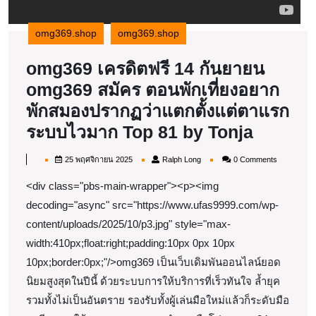
omg369.shop
omg369.shop
omg369 เครดิตฟรี 14 กันยายน
omg369 สมัคร ตอนพักเที่ยงอยาก
พักสมองปรากฏว่าแตกตั้งแต่ตาแรก
omg36
ระบบไวมาก Top 81 by Tonja
เครดิต
25
Ralph
25 พฤศจิกายน 2025
Ralph Long
0 Comments
ฟรี
พฤศจิกายน
Long
2025
<div class="pbs-main-wrapper"><p><img
14
decoding="async" src="https://www.ufas9999.com/wp-
กันยาย
content/uploads/2025/10/p3.jpg" style="max-
omg36
width:410px;float:right;padding:10px 0px 10px
สมัคร
10px;border:0px;"/>omg369 เป็นเว็บเดิมพันออนไลน์ยอด
ตอน
นิยมสูงสุดในปีนี้ ด้วยระบบการให้บริการที่เร็วทันใจ ล้ำยุค
พัก
รวมทั้งไม่เป็นอันตราย รองรับทั้งผู้เล่นมือใหม่แล้วก็ระดับมือ