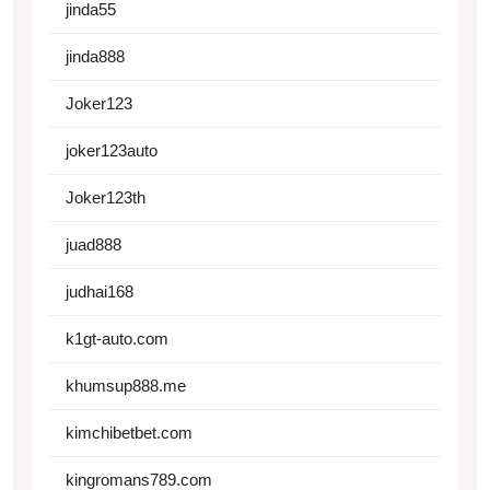
jinda55
jinda888
Joker123
joker123auto
Joker123th
juad888
judhai168
k1gt-auto.com
khumsup888.me
kimchibetbet.com
kingromans789.com