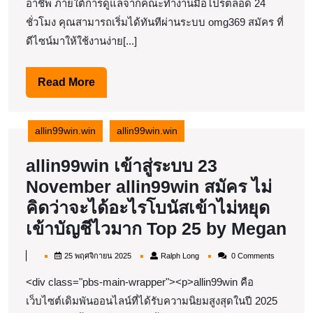
เที่ยง
อาชีพ ภายใต้การดูแลจากคณะทำงานมือโปรตลอด 24
ชั่วโมง คุณสามารถเริ่มได้ทันทีผ่านระบบ omg369 สมัคร ที่
อยาก
ดีไซน์มาให้ใช้งานง่าย[...]
พัก
สมอง
Read
Read More
ปรากฏ
More
ว่า
แตก
allin99win.win
allin99win.win
ตั้งแต่
allin99win เข้าสู่ระบบ 23
ตา
November allin99win สมัคร ไม่
แรก
คิดว่าจะได้อะไรโบนัสเข้าไม่หยุด
ระบบ
all
เข้าบัญชีไวมาก Top 25 by Megan
ไว
เข้
มาก
25
Ralph
25 พฤศจิกายน 2025
Ralph Long
0 Comments
สู่
พฤศจิกายน
Long
Top
2025
<div class="pbs-main-wrapper"><p>allin99win คือ
ระ
81
เว็บไซต์เดิมพันออนไลน์ที่ได้รับความนิยมสูงสุดในปี 2025
23