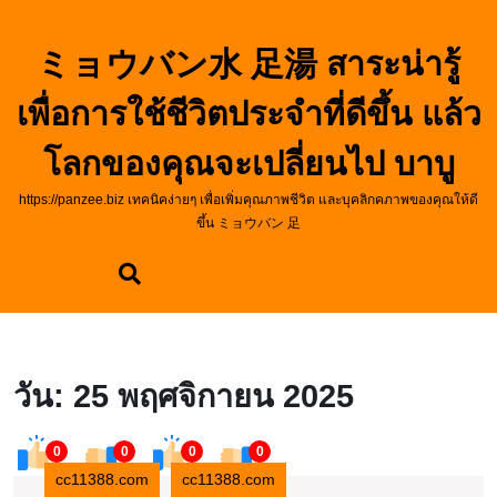
Skip
to
ミョウバン水 足湯 สาระน่ารู้
content
Skip
เพื่อการใช้ชีวิตประจำที่ดีขึ้น แล้ว
to
content
โลกของคุณจะเปลี่ยนไป บาบู
https://panzee.biz เทคนิคง่ายๆ เพื่อเพิ่มคุณภาพชีวิต และบุคลิกคภาพของคุณให้ดี
ขึ้น ミョウバン 足
วัน:
25 พฤศจิกายน 2025
0
0
0
0
cc11388.com
cc11388.com