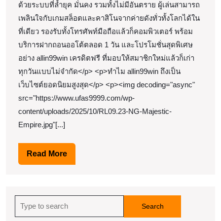
by
ด้วยระบบที่ล้ำยุค มั่นคง รวมทั้งไม่มีอันตราย ผู้เล่นสามารถ
No
Tonja
เพลินใจกับเกมสล็อตและคาสิโนจากค่ายดังทั่วทั้งโลกได้ใน
all
ที่เดียว รองรับทั้งโทรศัพท์มือถือแล้วก็คอมพิวเตอร์ พร้อม
สมั
บริการฝากถอนออโต้ตลอด 1 วัน และโปรโมชั่นสุดพิเศษ
ไม่
อย่าง allin99win เครดิตฟรี ที่มอบให้สมาชิกใหม่แล้วก็เก่า
คิด
ทุกวันแบบไม่จำกัด</p> <p>ทำไม allin99win ถึงเป็น
เว็บไซต์ยอดนิยมสูงสุด</p> <p><img decoding="async"
ว่า
src="https://www.ufas9999.com/wp-
จะ
content/uploads/2025/10/RL09.23-NG-Majestic-
ได้
Empire.jpg"[...]
อะ
โบน
Read
Read More
เข้
More
ไม่
หยุ
Search
เข้
for: