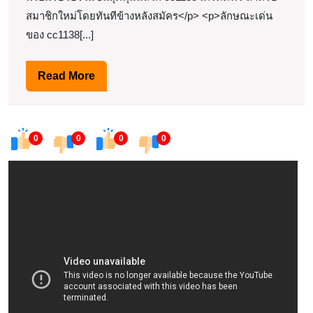
ถอน
สมาชิกใหม่โดยทันทีข้างหลังสมัคร</p> <p>ลักษณะเด่น
ออ
ของ cc1138[...]
โต้
ไว
Read
Read More
จัด
More
แตก
ทุก
0
0
0
0
ค่าย
ดัง
Top
52
by
Michael