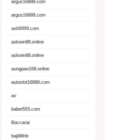
argus16888.com
argus16888.com
asb9999.com
askwin88.online
askwin88.online
aungpao168.online
autoslot16888.com
av
babet555.com
Baccarat
baj88thb