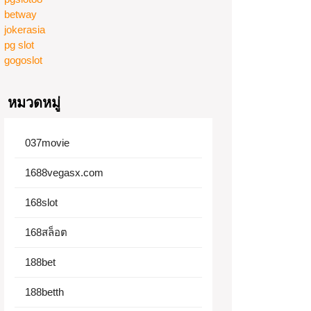
betway
jokerasia
pg slot
gogoslot
หมวดหมู่
037movie
1688vegasx.com
168slot
168สล็อต
188bet
188betth