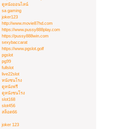
ดูหนังออนไลน์
sa gaming
joker123
http://www.movie87hd.com
https://www.pussy888play.com
https://pussy888win.com
sexybaccarat
https://www.pgslot.golf
pgslot
pg99
fullslot
live22slot
หนังชนโรง
ดูหนังฟรี
ดูหนังชนโรง
slot168
slot456
สล็อต66
joker 123