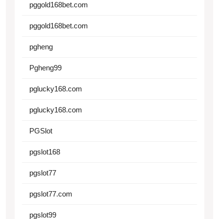
pggold168bet.com
pggold168bet.com
pgheng
Pgheng99
pglucky168.com
pglucky168.com
PGSlot
pgslot168
pgslot77
pgslot77.com
pgslot99