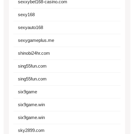
sexxybet168-casino.com
sexy168
sexyauto168
sexygameplus.me
shinobi24hr.com
sing55fun.com
sing55fun.com
six9game
six9game.win
six9game.win
sky2899.com