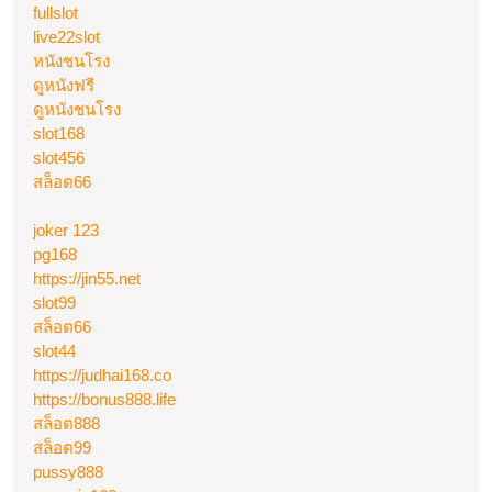
fullslot
live22slot
หนังชนโรง
ดูหนังฟรี
ดูหนังชนโรง
slot168
slot456
สล็อต66
joker 123
pg168
https://jin55.net
slot99
สล็อต66
slot44
https://judhai168.co
https://bonus888.life
สล็อต888
สล็อต99
pussy888