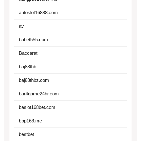
autoslot16888.com
av
babet555.com
Baccarat
baj88thb
baj88thbz.com
bar4game24hr.com
baslot168bet.com
bbp168.me
bestbet