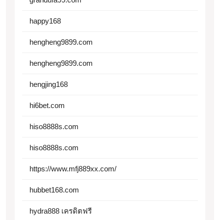
happy168
hengheng9899.com
hengheng9899.com
hengjing168
hi6bet.com
hiso8888s.com
hiso8888s.com
https://www.mfj889xx.com/
hubbet168.com
hydra888 เครดิตฟรี