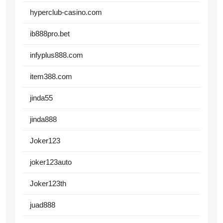
hyperclub-casino.com
ib888pro.bet
infyplus888.com
item388.com
jinda55
jinda888
Joker123
joker123auto
Joker123th
juad888