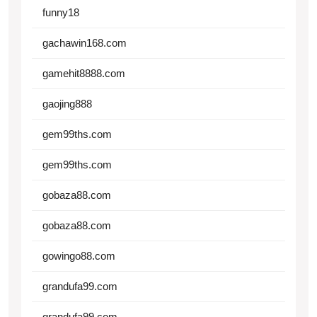
funny18
gachawin168.com
gamehit8888.com
gaojing888
gem99ths.com
gem99ths.com
gobaza88.com
gobaza88.com
gowingo88.com
grandufa99.com
grandufa99.com