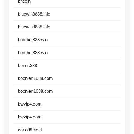
bitcoin
bluewin8888.info
bluewin8888.info
bombet888.win
bombet888.win
bonus888
boonlert1688.com
boonlert1688.com
bwvip4.com
bwvip4.com
carlo999.net