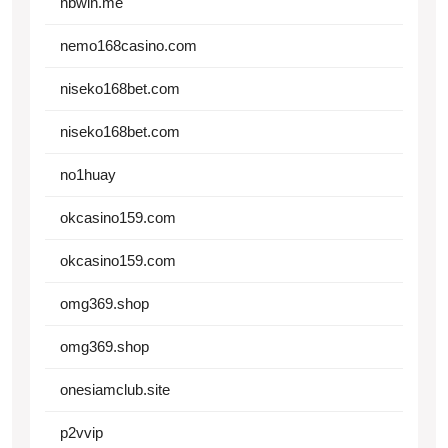
nbwin.me
nemo168casino.com
niseko168bet.com
niseko168bet.com
no1huay
okcasino159.com
okcasino159.com
omg369.shop
omg369.shop
onesiamclub.site
p2vvip