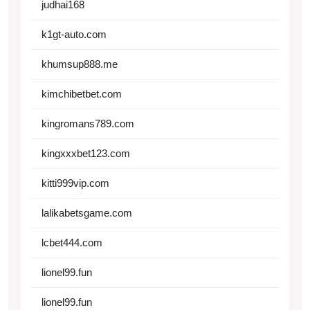
judhai168
k1gt-auto.com
khumsup888.me
kimchibetbet.com
kingromans789.com
kingxxxbet123.com
kitti999vip.com
lalikabetsgame.com
lcbet444.com
lionel99.fun
lionel99.fun