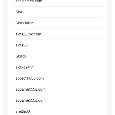
sl99games.com
Slot
Slot Online
slot1111ok.com
slot168
Slotxo
slotxo24hr
spbetflik888.com
sqgame555s.com
sqgame555s.com
sretthi99