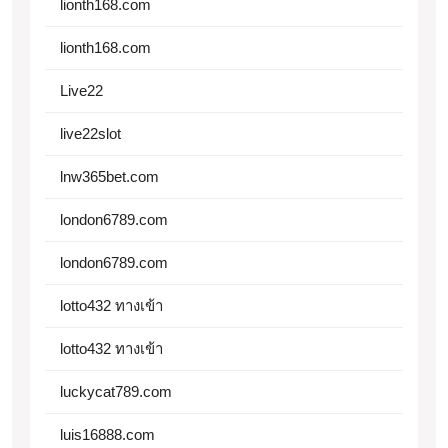
lionth168.com
lionth168.com
Live22
live22slot
lnw365bet.com
london6789.com
london6789.com
lotto432 ทางเข้า
lotto432 ทางเข้า
luckycat789.com
luis16888.com