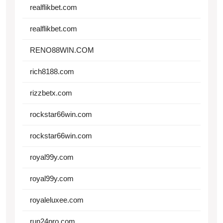
realflikbet.com
realflikbet.com
RENO88WIN.COM
rich8188.com
rizzbetx.com
rockstar66win.com
rockstar66win.com
royal99y.com
royal99y.com
royaleluxee.com
run24pro.com