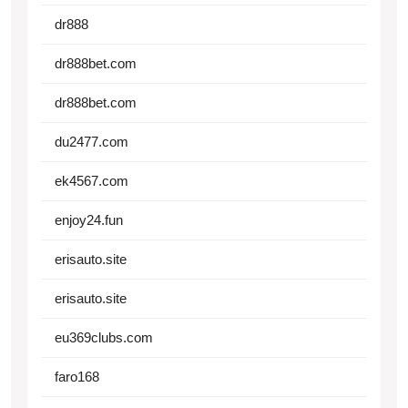
dr888
dr888bet.com
dr888bet.com
du2477.com
ek4567.com
enjoy24.fun
erisauto.site
erisauto.site
eu369clubs.com
faro168