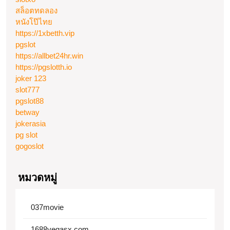
สล็อตทดลอง
หนังโป๊ไทย
https://1xbetth.vip
pgslot
https://allbet24hr.win
https://pgslotth.io
joker 123
slot777
pgslot88
betway
jokerasia
pg slot
gogoslot
หมวดหมู่
037movie
1688vegasx.com