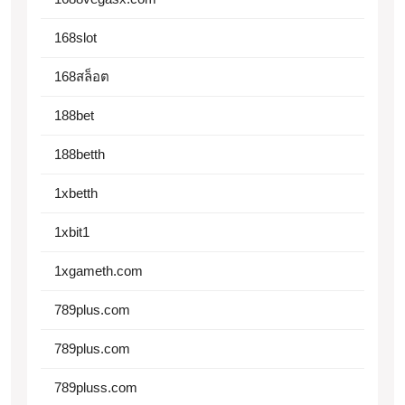
168slot
168สล็อต
188bet
188betth
1xbetth
1xbit1
1xgameth.com
789plus.com
789plus.com
789pluss.com