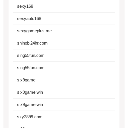
sexy168
sexyauto168
sexygameplus.me
shinobi24hr.com
sing55fun.com
sing55fun.com
six9game
six9game.win
six9game.win
sky2899.com