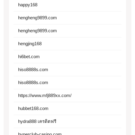
happy168
hengheng9899.com
hengheng9899.com
hengjing168
hi6bet.com
hiso8888s.com
hiso8888s.com
https://www.mfj889xx.com/
hubbet168.com
hydra888 เครดิตฟรี
hyperclub-casino.com