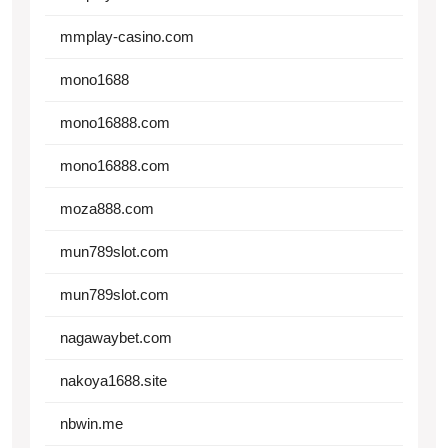
mmplay-casino.com
mono1688
mono16888.com
mono16888.com
moza888.com
mun789slot.com
mun789slot.com
nagawaybet.com
nakoya1688.site
nbwin.me