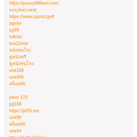
https://pussy888win.com
sexybaccarat
https://www.pgslot.golf
pgslot
pg99
fullslot
live22slot
หนังชนโรง
ดูหนังฟรี
ดูหนังชนโรง
slot168
slot456
สล็อต66
joker 123
pg168
https://jin55.net
slot99
สล็อต66
slot44