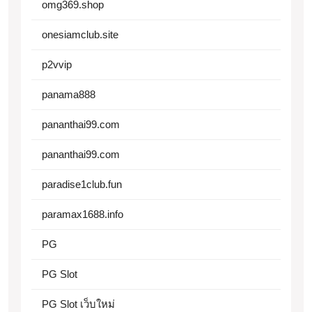
omg369.shop
onesiamclub.site
p2vvip
panama888
pananthai99.com
pananthai99.com
paradise1club.fun
paramax1688.info
PG
PG Slot
PG Slot เว็บใหม่