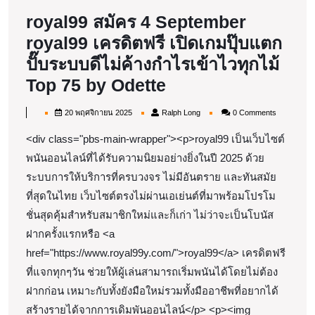
royal99 สมัคร 4 September
royal99 เครดิตฟรี เปิดเกมปุ๊บแตก
ปั๊บระบบดีไม่ค้างกำไรเข้าไวทุกไม้
royal99
Top 75 by Odette
สมัคร
20
Ralph
20 พฤศจิกายน 2025
Ralph Long
0 Comments
4
พฤศจิกายน
Long
2025
<div class="pbs-main-wrapper"><p>royal99 เป็นเว็บไซต์
September
พนันออนไลน์ที่ได้รับความนิยมอย่างยิ่งในปี 2025 ด้วย
royal99
ระบบการให้บริการที่ครบวงจร ไม่มีอันตราย และทันสมัย
เครดิต
ที่สุดในไทย เว็บไซต์ตรงไม่ผ่านเอเย่นต์ที่มาพร้อมโปรโม
ฟรี
ชั่นสุดคุ้มสำหรับสมาชิกใหม่และก็เก่า ไม่ว่าจะเป็นโบนัส
เปิด
ฝากครั้งแรกหรือ <a
เกม
href="https://www.royal99y.com/">royal99</a> เครดิตฟรี
ปุ๊บ
ที่แจกทุกๆวัน ช่วยให้ผู้เล่นสามารถเริ่มพนันได้โดยไม่ต้อง
ฝากก่อน เหมาะกับทั้งยังมือใหม่รวมทั้งมืออาชีพที่อยากได้
แตก
สร้างรายได้จากการเดิมพันออนไลน์</p> <p><img