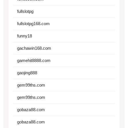
fullslotpg
fullslotpg168.com
funny18
gachawin168.com
gamehit8888.com
gaojing888
gem99ths.com
gem99ths.com
gobaza88.com
gobaza88.com