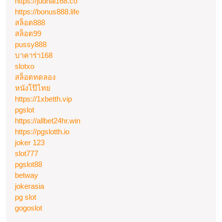
https://judhai168.co
https://bonus888.life
สล็อต888
สล็อต99
pussy888
บาคาร่า168
slotxo
สล็อตทดลอง
หนังโป๊ไทย
https://1xbetth.vip
pgslot
https://allbet24hr.win
https://pgslotth.io
joker 123
slot777
pgslot88
betway
jokerasia
pg slot
gogoslot