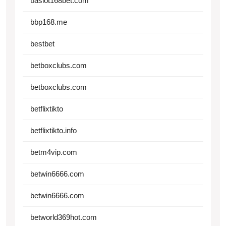
baslot168bet.com
bbp168.me
bestbet
betboxclubs.com
betboxclubs.com
betflixtikto
betflixtikto.info
betm4vip.com
betwin6666.com
betwin6666.com
betworld369hot.com