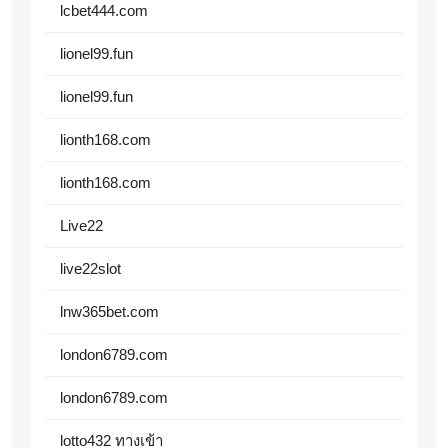
lcbet444.com
lionel99.fun
lionel99.fun
lionth168.com
lionth168.com
Live22
live22slot
lnw365bet.com
london6789.com
london6789.com
lotto432 ทางเข้า