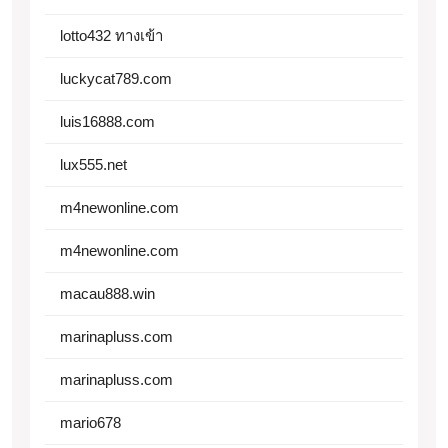
lotto432 ทางเข้า
luckycat789.com
luis16888.com
lux555.net
m4newonline.com
m4newonline.com
macau888.win
marinapluss.com
marinapluss.com
mario678