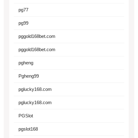
pg77
pg99
pggold168bet.com
pggold168bet.com
pgheng
Pgheng99
pglucky168.com
pglucky168.com
PGSlot
pgslot168