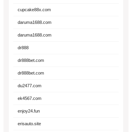
cupcake88x.com
daruma1688.com
daruma1688.com
dr888
dr888bet.com
dr888bet.com
du2477.com
ek4567.com
enjoy24.fun
erisauto.site