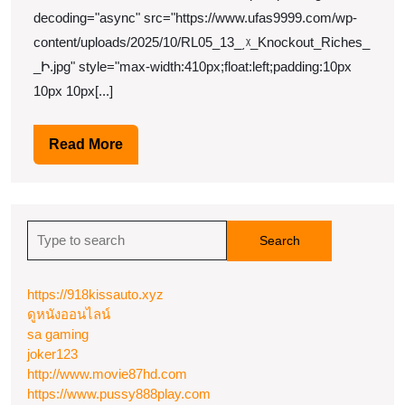
ปั๊บ
decoding="async" src="https://www.ufas9999.com/wp-
ระบบ
content/uploads/2025/10/RL05_13_͵ᵡ_Knockout_Riches_
ดี
_Ի.jpg" style="max-width:410px;float:left;padding:10px
ไม่
10px 10px[...]
ค้าง
กำไร
Read
Read More
เข้า
More
ไว
ทุก
Search
ไม้
for:
Top
https://918kissauto.xyz
75
ดูหนังออนไลน์
by
sa gaming
Odette
joker123
http://www.movie87hd.com
https://www.pussy888play.com