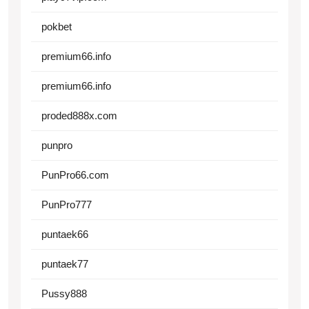
pokbet
premium66.info
premium66.info
proded888x.com
punpro
PunPro66.com
PunPro777
puntaek66
puntaek77
Pussy888