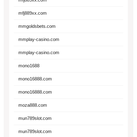
mfj889xx.com
mmgoldsbets.com
mmplay-casino.com
mmplay-casino.com
mono1688
mono16888.com
mono16888.com
moza888.com
mun789slot.com
mun789slot.com