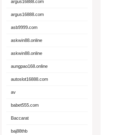
argus16888.com
argus16888.com
asb9999.com
askwin88.online
askwin88.online
aungpao168.online
autoslot16888.com
av
g
babet555.com
e
7
mami.com
Baccarat
m
baj88thb