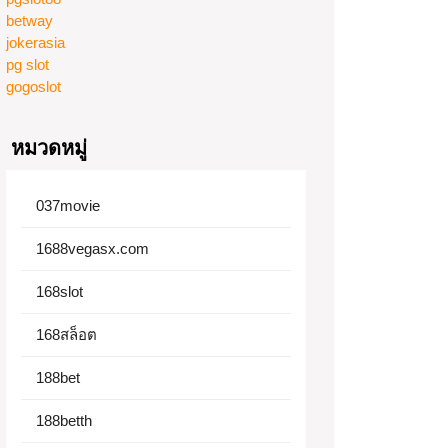
betway
jokerasia
pg slot
gogoslot
หมวดหมู่
037movie
1688vegasx.com
168slot
168สล็อต
188bet
188betth