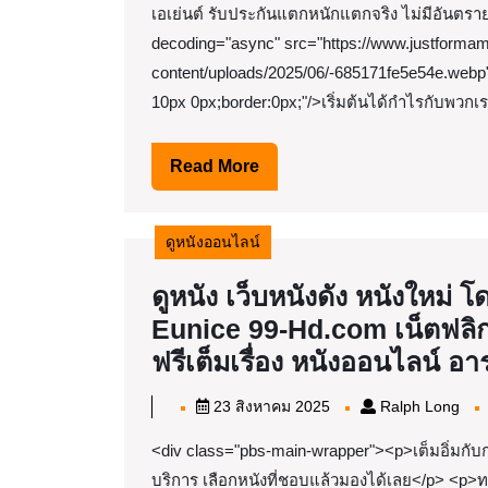
เอเย่นต์ รับประกันแตกหนักแตกจริง ไม่มีอันต
decoding="async" src="https://www.justforma
content/uploads/2025/06/-685171fe5e54e.webp" 
10px 0px;border:0px;"/>เริ่มต้นได้กำไรกับพวกเรา
Read
Read More
More
ดูหนังออนไลน์
ดูหนัง เว็บหนังดัง หนังใหม
Eunice 99-Hd.com เน็ตฟลิก 
ฟรีเต็มเรื่อง หนังออนไลน์ อา
23
Ral
23 สิงหาคม 2025
Ralph Long
สิงหาคม
Lon
<div class="pbs-main-wrapper"><p>เต็มอิ่มกับการด
2025
บริการ เลือกหนังที่ชอบแล้วมองได้เลย</p> <p>ทรา