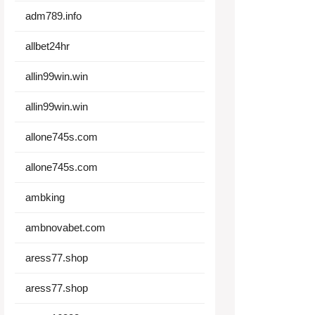
adm789.info
allbet24hr
allin99win.win
allin99win.win
allone745s.com
allone745s.com
ambking
ambnovabet.com
aress77.shop
aress77.shop