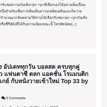
ดัง
เว็บ
ารรับชมความบันเทิง</p> <p>ที่เลือกเองได้อย่างเต็มเปี่ยม
หนัง
แม่
หนึ่งสำหรับเพื่อการเติมเต็มความเพลิดเพลินและก็ความ
ใหม่
สล็อต
รีส์จำนวนมากล้นหลามให้ท่านได้เลือกรับชม</p> <p>บันเทิง
โดน
เเค
อซีรีส์ดังที่ได้รับความนิยมขณะนี้ โทรทัศน์สด[...]
ใจ
รดิต
คน
ฟรี
ไทย
เครดิต
ทุก
ฟรี
คน
Top
Top
64
ง อัปเดททุกวัน บอลสด ครบทุกคู่
67
by
ว แฟนตาซี ตลก แอคชั่น โรแมนติก
by
Ingebor
กย์ กับหนังวายเข้าใหม่ Top 33 by
Eunic
สล็อต77
99-
Justfor
นัง
ph
0 Comments
Hd.co
4
อนไลน์
g