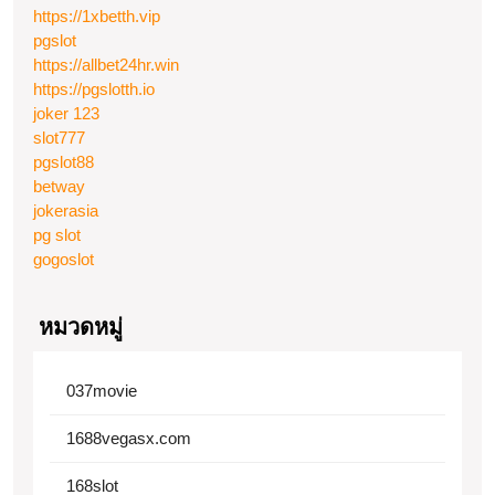
https://1xbetth.vip
pgslot
https://allbet24hr.win
https://pgslotth.io
joker 123
slot777
pgslot88
betway
jokerasia
pg slot
gogoslot
หมวดหมู่
037movie
1688vegasx.com
168slot