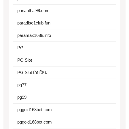
pananthai99.com
paradise1club.fun
paramax1688.info
PG
PG Slot
PG Slot เว็บใหม่
pg77
pg99
pggold168bet.com
pggold168bet.com