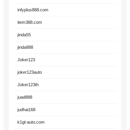
infyplus888.com
item388.com
jinda55
jinda888
Joker123
joker123auto
Joker123th
juad888
judhai168
k1gt-auto.com