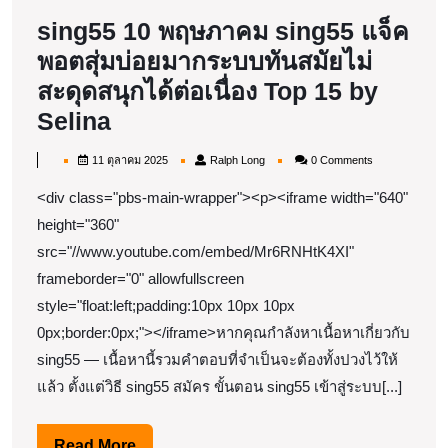
sing55 10 พฤษภาคม sing55 แจ็ค
พอตสุ่มบ่อยมากระบบทันสมัยไม่
สะดุดสนุกได้ต่อเนื่อง Top 15 by
sing55
Selina
10
11
Ralph
11 ตุลาคม 2025
Ralph Long
0 Comments
พฤษภาคม
ตุลาคม
Long
2025
<div class="pbs-main-wrapper"><p><iframe width="640"
sing55
height="360"
แจ็ค
src="//www.youtube.com/embed/Mr6RNHtK4XI"
พอต
frameborder="0" allowfullscreen
สุ่ม
style="float:left;padding:10px 10px 10px
บ่อย
0px;border:0px;"></iframe>หากคุณกำลังหาเนื้อหาเกี่ยวกับ
มาก
sing55 — เนื้อหานี้รวมคำตอบที่จำเป็นจะต้องทั้งปวงไว้ให้
ระบบ
แล้ว ตั้งแต่วิธี sing55 สมัคร ขั้นตอน sing55 เข้าสู่ระบบ[...]
ทัน
Read
Read More