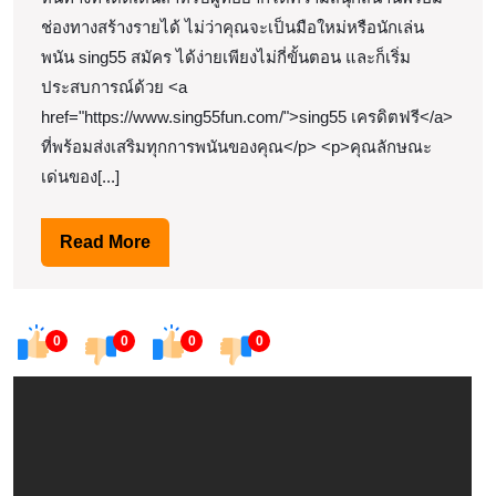
รอง
ช่องทางสร้างรายได้ ไม่ว่าคุณจะเป็นมือใหม่หรือนักเล่น
พนัน sing55 สมัคร ได้ง่ายเพียงไม่กี่ขั้นตอน และก็เริ่ม
รับ
ประสบการณ์ด้วย <a
วอลเล็ท
href="https://www.sing55fun.com/">sing55 เครดิตฟรี</a>
ทัน
ที่พร้อมส่งเสริมทุกการพนันของคุณ</p> <p>คุณลักษณะ
สมัย
เด่นของ[...]
กำไร
เกิน
Read
Read More
คาด
More
แน่นอน
Top
0
0
0
0
39
by
Willie