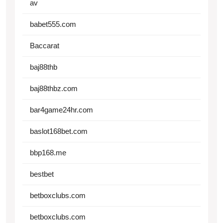
av
babet555.com
Baccarat
baj88thb
baj88thbz.com
bar4game24hr.com
baslot168bet.com
bbp168.me
bestbet
betboxclubs.com
betboxclubs.com