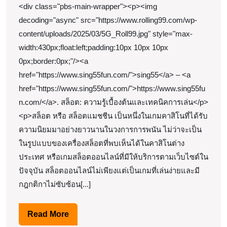
2025
<div class="pbs-main-wrapper"><p><img
About
Top
decoding="async" src="https://www.rolling99.com/wp-
Sing55
94
content/uploads/2025/03/5G_Roll99.jpg" style="max-
เข้า
by
width:430px;float:left;padding:10px 10px 10px
สู่
Steffen
0px;border:0px;"/><a
ระบบ
href="https://www.sing55fun.com/">sing55</a> – <a
href="https://www.sing55fun.com/">https://www.sing55fu
n.com/</a>. สล็อต: ความรู้เบื้องต้นและเทคนิคการเล่น</p>
<p>สล็อต หรือ สล็อตแมชชีน เป็นหนึ่งในเกมคาสิโนที่ได้รับ
ความนิยมมาอย่างยาวนานในวงการการพนัน ไม่ว่าจะเป็น
ในรูปแบบของเครื่องสล็อตที่พบเห็นได้ในคาสิโนต่าง
ประเทศ หรือเกมสล็อตออนไลน์ที่มีให้บริการตามเว็บไซต์ใน
ปัจจุบัน สล็อตออนไลน์ไม่เพียงแต่เป็นเกมที่เล่นง่ายและมี
กฎกติกาไม่ซับซ้อน[...]
Read
Read More
More