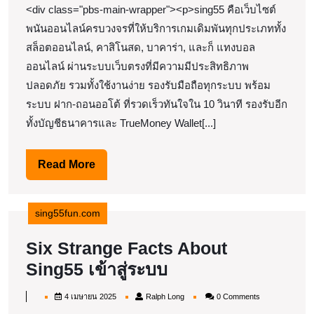
2025
<div class="pbs-main-wrapper"><p>sing55 คือเว็บไซต์
24
พนันออนไลน์ครบวงจรที่ให้บริการเกมเดิมพันทุกประเภททั้ง
September
สล็อตออนไลน์, คาสิโนสด, บาคาร่า, และก็ แทงบอล
sing55
ออนไลน์ ผ่านระบบเว็บตรงที่มีความมีประสิทธิภาพ
เข้า
ปลอดภัย รวมทั้งใช้งานง่าย รองรับมือถือทุกระบบ พร้อม
สู่
ระบบ ฝาก-ถอนออโต้ ที่รวดเร็วทันใจใน 10 วินาที รองรับอีก
ระบบ
ทั้งบัญชีธนาคารและ TrueMoney Wallet[...]
แตก
ง่าย
Read
Read More
More
คา
สิ
sing55fun.com
โน
Six Strange Facts About
ครบ
Six
Sing55 เข้าสู่ระบบ
วงจร
Strange
สมัคร
4
Ralph
4 เมษายน 2025
Ralph Long
0 Comments
Facts
ฟรี
เมษายน
Long