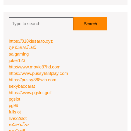
Search
for:
https://918kissauto.xyz
ดูหนังออนไลน์
sa gaming
joker123
http://www.movie87hd.com
https://www.pussy888play.com
https://pussy888win.com
sexybaccarat
https://www.pgslot.golf
pgslot
pg99
fullslot
live22slot
หนังชนโรง