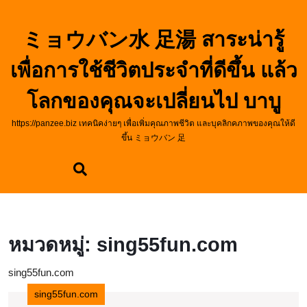
Skip
to
ミョウバン水 足湯 สาระน่ารู้
content
Skip
เพื่อการใช้ชีวิตประจำที่ดีขึ้น แล้ว
to
content
โลกของคุณจะเปลี่ยนไป บาบู
https://panzee.biz เทคนิคง่ายๆ เพื่อเพิ่มคุณภาพชีวิต และบุคลิกคภาพของคุณให้ดี
ขึ้น ミョウバン 足
หมวดหมู่:
sing55fun.com
sing55fun.com
sing55fun.com