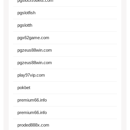
pgslot999bets.com
pgslotfish
pgslotth
pgx62game.com
pgzeus88win.com
pgzeus88win.com
play97vip.com
pokbet
premium66.info
premium66.info
proded888x.com