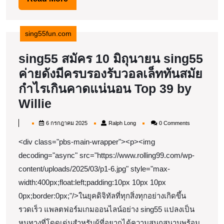
สมัย
More
ไม่
สะดุด
sing55fun.com
สนุก
sing55 สมัคร 10 มิถุนายน sing55
ได้
ค่ายดังมีครบรองรับวอลเล็ททันสมัย
ต่อ
กำไรเกินคาดแน่นอน Top 39 by
เนื่อง
sing55
Willie
Top
สมัคร
15
6
Ralph
6 กรกฎาคม 2025
Ralph Long
0 Comments
10
กรกฎาคม
Long
by
2025
<div class="pbs-main-wrapper"><p><img
มิถุนายน
Selina
decoding="async" src="https://www.rolling99.com/wp-
sing55
content/uploads/2025/03/p1-6.jpg" style="max-
ค่าย
width:400px;float:left;padding:10px 10px 10px
ดัง
0px;border:0px;"/>ในยุคดิจิทัลที่ทุกสิ่งทุกอย่างเกิดขึ้น
มี
รวดเร็ว แพลตฟอร์มเกมออนไลน์อย่าง sing55 แปลงเป็น
ครบ
หนทางที่โดดเด่นสำหรับผู้ที่อยากได้ความสนุกสนานพร้อม