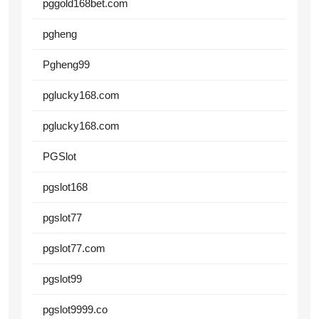
pggold168bet.com
pgheng
Pgheng99
pglucky168.com
pglucky168.com
PGSlot
pgslot168
pgslot77
pgslot77.com
pgslot99
pgslot9999.co