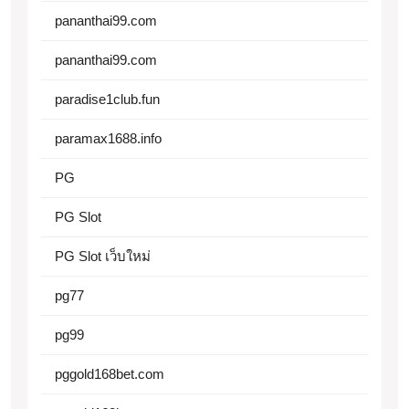
pananthai99.com
pananthai99.com
paradise1club.fun
paramax1688.info
PG
PG Slot
PG Slot เว็บใหม่
pg77
pg99
pggold168bet.com