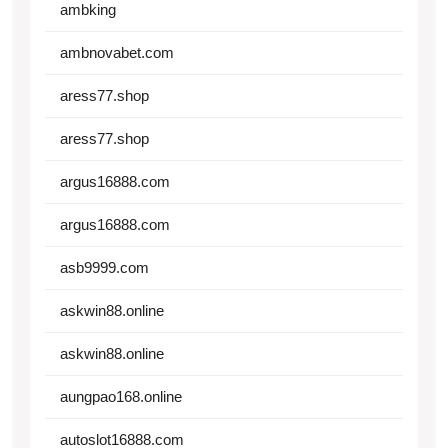
ambking
ambnovabet.com
aress77.shop
aress77.shop
argus16888.com
argus16888.com
asb9999.com
askwin88.online
askwin88.online
aungpao168.online
autoslot16888.com