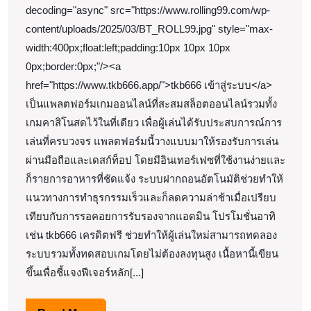
ระบบ
decoding="async" src="https://www.rolling99.com/wp-
ใน
7
content/uploads/2025/03/BT_ROLL99.jpg" style="max-
บ้าน
May
width:400px;float:left;padding:10px 10px 10px
ไป
tkb666
0px;border:0px;"/><a
เลย
ถือ
href="https://www.tkb666.app/">tkb666 เข้าสู่ระบบ</a>
Top
ช้อน
เป็นแพลตฟอร์มเกมออนไลน์ที่สะสมสล็อตออนไลน์รวมทั้ง
15
ข้าง
เกมคาสิโนสดไว้ในที่เดียว เพื่อผู้เล่นได้รับประสบการณ์การ
by
เล่นที่ครบวงจร แพลตฟอร์มนี้วางแบบมาให้รองรับการเล่น
นึง
Mervin
ผ่านมือถือและเดสก์ท็อป โดยมีอินเทอร์เฟซที่ใช้งานง่ายและ
มือ
ก็รายการอาหารที่ชัดแจ้ง ระบบฝากถอนอัตโนมัติช่วยทำให้
ถือ
แนวทางการทำธุรกรรมเร็วและก็ลดความล่าช้าเมื่อเปรียบ
อีก
เทียบกับการรอคอยการรับรองจากแอดมิน โปรโมชั่นอาทิ
ข้าง
เช่น tkb666 เครดิตฟรี ช่วยทำให้ผู้เล่นใหม่สามารถทดลอง
กด
ระบบรวมทั้งทดสอบเกมโดยไม่ต้องลงทุนสูง เนื้อหานี้เขียน
ไป
ขึ้นเพื่อชี้แจงฟีเจอร์หลัก[...]
เรื่อย