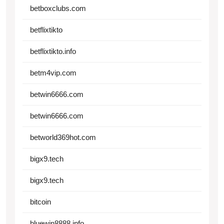
betboxclubs.com
betflixtikto
betflixtikto.info
betm4vip.com
betwin6666.com
betwin6666.com
betworld369hot.com
bigx9.tech
bigx9.tech
bitcoin
bluewin8888.info