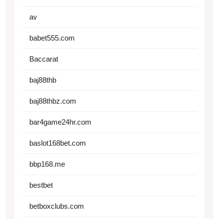
av
babet555.com
Baccarat
baj88thb
baj88thbz.com
bar4game24hr.com
baslot168bet.com
bbp168.me
bestbet
betboxclubs.com