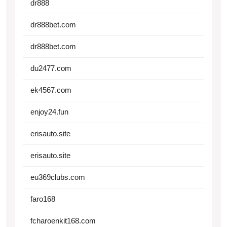
dr888
dr888bet.com
dr888bet.com
du2477.com
ek4567.com
enjoy24.fun
erisauto.site
erisauto.site
eu369clubs.com
faro168
fcharoenkit168.com