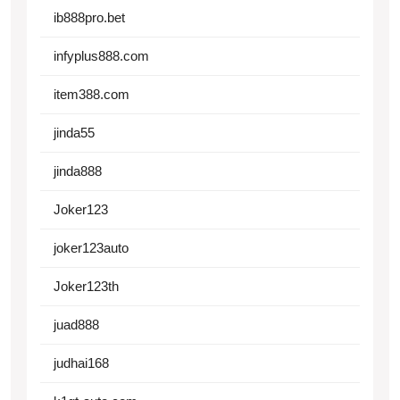
ib888pro.bet
infyplus888.com
item388.com
jinda55
jinda888
Joker123
joker123auto
Joker123th
juad888
judhai168