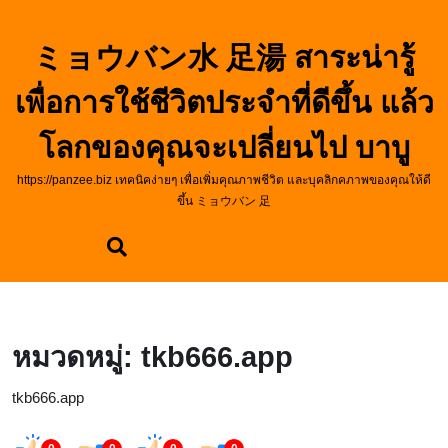
Skip
to
ミョウバン水 足湯 สาระน่ารู้
content
Skip
เพื่อการใช้ชีวิตประจำที่ดีขึ้น แล้ว
to
content
โลกของคุณจะเปลี่ยนไป บาบู
https://panzee.biz เทคนิคง่ายๆ เพื่อเพิ่มคุณภาพชีวิต และบุคลิกคภาพของคุณให้ดี
ขึ้น ミョウバン 足
หมวดหมู่:
tkb666.app
tkb666.app