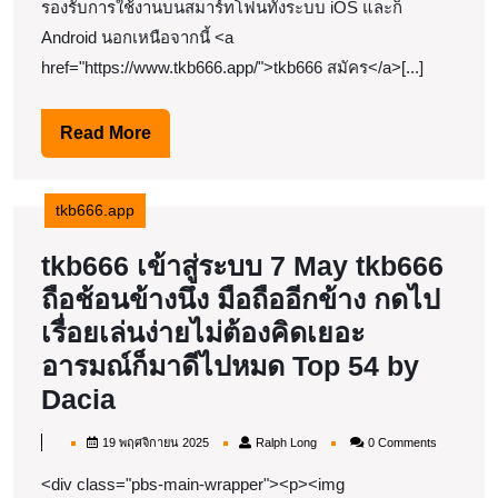
รองรับการใช้งานบนสมาร์ทโฟนทั้งระบบ iOS และก็
ไม่
Android นอกเหนือจากนี้ <a
เป็น
href="https://www.tkb666.app/">tkb666 สมัคร</a>[...]
ประโยชน์
เลย
Read
Read More
แอบ
More
เล่น
tkb666.app
ตอน
แฟน
tkb666 เข้าสู่ระบบ 7 May tkb666
ไม่
ถือช้อนข้างนึง มือถืออีกข้าง กดไป
อยู่
เรื่อยเล่นง่ายไม่ต้องคิดเยอะ
กลาย
อารมณ์ก็มาดีไปหมด Top 54 by
เป็น
tkb666
Dacia
เกม
เข้า
19
Ralph
19 พฤศจิกายน 2025
Ralph Long
0 Comments
สร้าง
สู่
พฤศจิกายน
Long
2025
สันติ
<div class="pbs-main-wrapper"><p><img