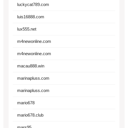
luckycat789.com
luis16888.com
lux555.net
m4newonline.com
m4newonline.com
macau888.win
marinapluss.com
marinapluss.com
mario678
mario678.club
mars95