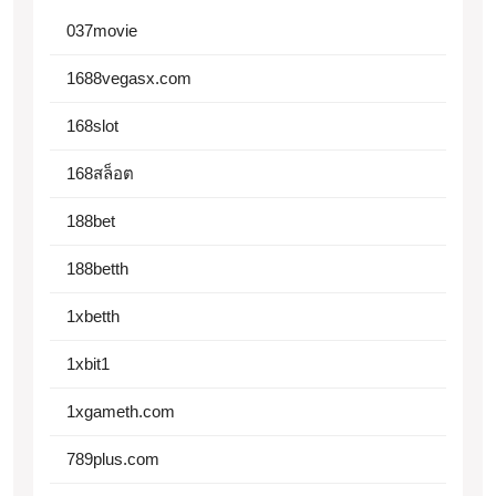
037movie
1688vegasx.com
168slot
168สล็อต
188bet
188betth
1xbetth
1xbit1
1xgameth.com
789plus.com