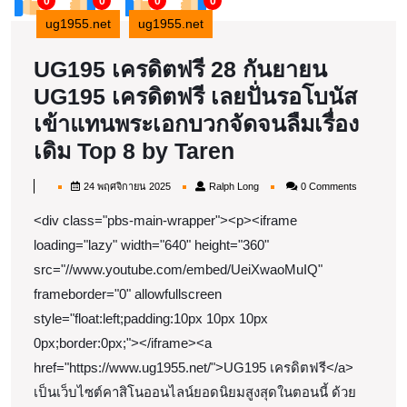
0
0
0
0
ug1955.net
ug1955.net
UG195 เครดิตฟรี 28 กันยายน
UG195 เครดิตฟรี เลยปั่นรอโบนัส
เข้าแทนพระเอกบวกจัดจนลืมเรื่อง
UG195
เดิม Top 8 by Taren
เครดิต
24
Ralph
24 พฤศจิกายน 2025
Ralph Long
0 Comments
ฟรี
พฤศจิกายน
Long
2025
<div class="pbs-main-wrapper"><p><iframe
28
loading="lazy" width="640" height="360"
กันยายน
src="//www.youtube.com/embed/UeiXwaoMuIQ"
UG195
frameborder="0" allowfullscreen
เครดิต
style="float:left;padding:10px 10px 10px
ฟรี
0px;border:0px;"></iframe><a
เลย
href="https://www.ug1955.net/">UG195 เครดิตฟรี</a>
ปั่น
เป็นเว็บไซต์คาสิโนออนไลน์ยอดนิยมสูงสุดในตอนนี้ ด้วย