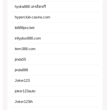
hydra888 เครดิตฟรี
hyperclub-casino.com
ib888pro.bet
infyplus888.com
item388.com
jinda55
jinda888
Joker123
joker123auto
Joker123th