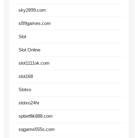
sky2899.com
sl99games.com
Slot
Slot Online
slot1111ok.com
slot168
Slotxo
slotxo24hr
spbetflik888.com
sqgame555s.com