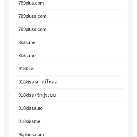
789plus.com
789pluss.com
789pluss.com
8lots.me
8lots.me
918Kiss
918kiss ดาวน์โหลด
918kiss เข้าสู่ระบบ
918kissauto
918kissme
9kpluss.com