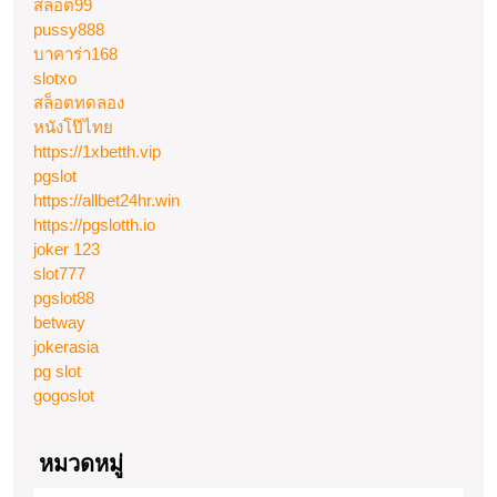
สล็อต99
pussy888
บาคาร่า168
slotxo
สล็อตทดลอง
หนังโป๊ไทย
https://1xbetth.vip
pgslot
https://allbet24hr.win
https://pgslotth.io
joker 123
slot777
pgslot88
betway
jokerasia
pg slot
gogoslot
หมวดหมู่