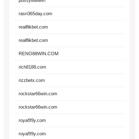
pussy888win
rasri365day.com
realflikbet.com
realflikbet.com
RENO88WIN.COM
rich8188.com
rizzbetx.com
rockstar66win.com
rockstar66win.com
royal99y.com
royal99y.com