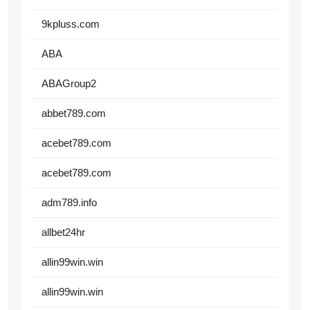
9kpluss.com
ABA
ABAGroup2
abbet789.com
acebet789.com
acebet789.com
adm789.info
allbet24hr
allin99win.win
allin99win.win