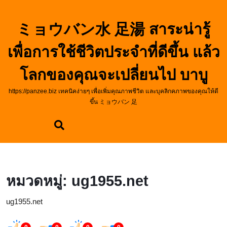
Skip
to
ミョウバン水 足湯 สาระน่ารู้
content
Skip
เพื่อการใช้ชีวิตประจำที่ดีขึ้น แล้ว
to
content
โลกของคุณจะเปลี่ยนไป บาบู
https://panzee.biz เทคนิคง่ายๆ เพื่อเพิ่มคุณภาพชีวิต และบุคลิกคภาพของคุณให้ดี
ขึ้น ミョウバン 足
หมวดหมู่:
ug1955.net
ug1955.net