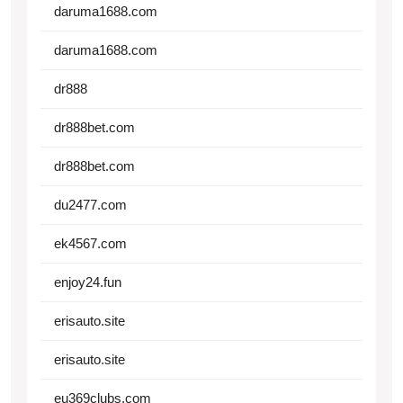
daruma1688.com
daruma1688.com
dr888
dr888bet.com
dr888bet.com
du2477.com
ek4567.com
enjoy24.fun
erisauto.site
erisauto.site
eu369clubs.com