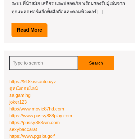
ระบบที่นำสมัย เสถียร และปลอดภัย พร้อมรองรับผู้เล่นจาก
รอ
ทุกแพลตฟอร์มอีกทั้งมือถือและคอมพิวเตอร์[...]
โบนัส
เข้า
Read
Read More
แทน
More
พระเอก
บวก
Search
จัด
for:
จน
ลืม
https://918kissauto.xyz
เรื่อง
ดูหนังออนไลน์
sa gaming
เดิม
joker123
Top
http://www.movie87hd.com
8
https://www.pussy888play.com
https://pussy888win.com
by
sexybaccarat
Taren
https://www.pgslot.golf