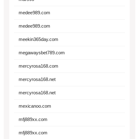
medee989.com
medee989.com
meekin365day.com
megawaysbet789.com
mercyrosa168.com
mercyrosa168.net
mercyrosa168.net
mexicanoo.com
mfj889xx.com
mfj889xx.com