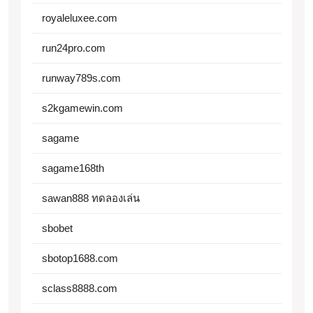
royaleluxee.com
run24pro.com
runway789s.com
s2kgamewin.com
sagame
sagame168th
sawan888 ทดลองเล่น
sbobet
sbotop1688.com
sclass8888.com