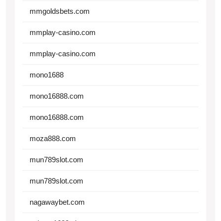
mmgoldsbets.com
mmplay-casino.com
mmplay-casino.com
mono1688
mono16888.com
mono16888.com
moza888.com
mun789slot.com
mun789slot.com
nagawaybet.com