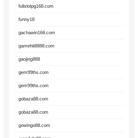
fullslotpg168.com
funny18
gachawin168.com
gamehit8888.com
gaojing888
gem99ths.com
gem99ths.com
gobaza88.com
gobaza88.com
gowingo88.com