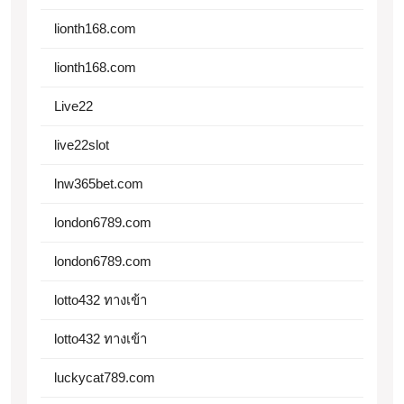
lionth168.com
lionth168.com
Live22
live22slot
lnw365bet.com
london6789.com
london6789.com
lotto432 ทางเข้า
lotto432 ทางเข้า
luckycat789.com