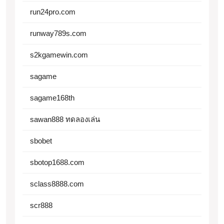
run24pro.com
runway789s.com
s2kgamewin.com
sagame
sagame168th
sawan888 ทดลองเล่น
sbobet
sbotop1688.com
sclass8888.com
scr888