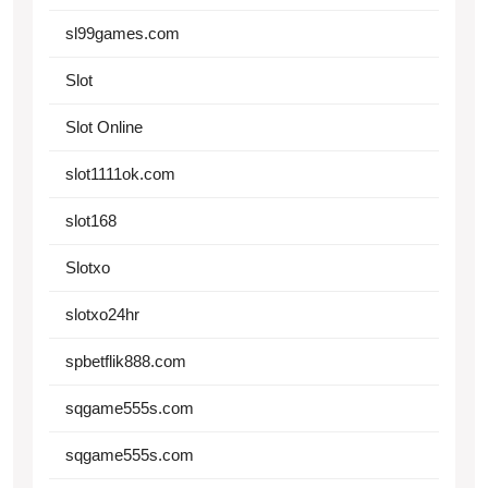
sl99games.com
Slot
Slot Online
slot1111ok.com
slot168
Slotxo
slotxo24hr
spbetflik888.com
sqgame555s.com
sqgame555s.com