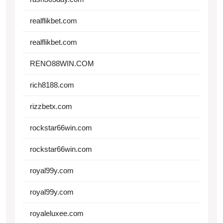
realflikbet.com
realflikbet.com
RENO88WIN.COM
rich8188.com
rizzbetx.com
rockstar66win.com
rockstar66win.com
royal99y.com
royal99y.com
royaleluxee.com