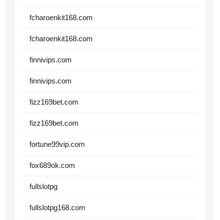
fcharoenkit168.com
fcharoenkit168.com
finnivips.com
finnivips.com
fizz169bet.com
fizz169bet.com
fortune99vip.com
fox689ok.com
fullslotpg
fullslotpg168.com