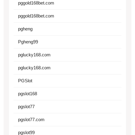
pggold168bet.com
pggold168bet.com
pgheng
Pgheng99
pglucky168.com
pglucky168.com
PGSlot
pgslot168
pgslot77
pgslot77.com
pgslot99