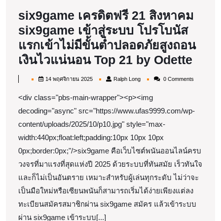
six9game เครดิตฟรี 21 สิงหาคม
six9game เข้าสู่ระบบ โปรโบนัส
แรกเข้าไม่มีขั้นต่ำปลอดภัยสูงถอน
six9
เงินไวแน่นอน Top 21 by Odette
เครด
14
Ralph
14 พฤศจิกายน 2025
Ralph Long
0 Comments
ฟรี
พฤศจิกายน
Long
2025
<div class="pbs-main-wrapper"><p><img
21
decoding="async" src="https://www.ufas9999.com/wp-
สิงห
content/uploads/2025/10/p10.jpg" style="max-
six9
width:440px;float:left;padding:10px 10px 10px
เข้า
0px;border:0px;"/>six9game คือเว็บไซต์พนันออนไลน์ครบ
สู่
วงจรที่มาแรงที่สุดแห่งปี 2025 ด้วยระบบที่ทันสมัย เร็วทันใจ
ระบบ
และก็ไม่เป็นอันตราย เหมาะสำหรับผู้เล่นทุกระดับ ไม่ว่าจะ
โปร
เป็นมือใหม่หรือเซียนพนันก็สามารถเริ่มได้ง่ายเพียงแต่ลง
ทะเบียนสมัครสมาชิกผ่าน six9game สมัคร แล้วเข้าระบบ
โบนั
ผ่าน six9game เข้าระบบ[...]