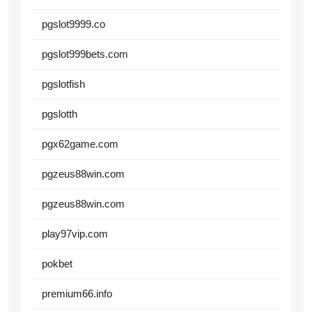
pgslot9999.co
pgslot999bets.com
pgslotfish
pgslotth
pgx62game.com
pgzeus88win.com
pgzeus88win.com
play97vip.com
pokbet
premium66.info