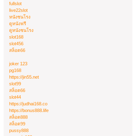
fullslot
live22slot
หนังชนโรง
ดูหนังฟรี
ดูหนังชนโรง
slot168
slot456
สล็อต66
joker 123
pg168
https://jin55.net
slot99
สล็อต66
slot44
https://judhai168.co
https://bonus888.life
สล็อต888
สล็อต99
pussy888