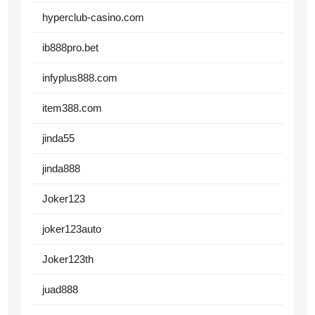
hyperclub-casino.com
ib888pro.bet
infyplus888.com
item388.com
jinda55
jinda888
Joker123
joker123auto
Joker123th
juad888