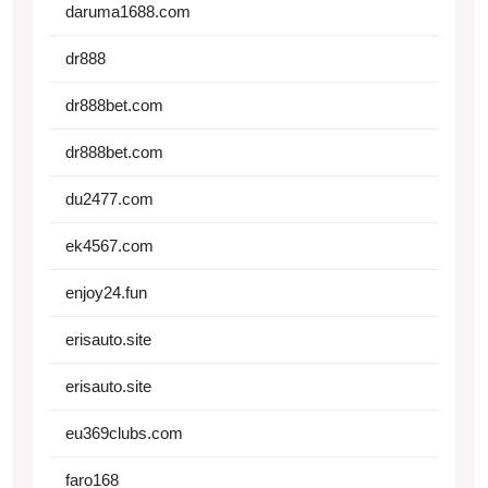
daruma1688.com
dr888
dr888bet.com
dr888bet.com
du2477.com
ek4567.com
enjoy24.fun
erisauto.site
erisauto.site
eu369clubs.com
faro168