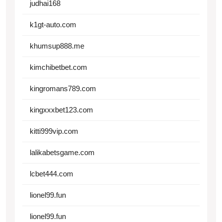
judhai168
k1gt-auto.com
khumsup888.me
kimchibetbet.com
kingromans789.com
kingxxxbet123.com
kitti999vip.com
lalikabetsgame.com
lcbet444.com
lionel99.fun
lionel99.fun