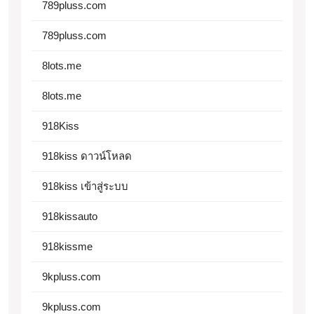
789pluss.com
789pluss.com
8lots.me
8lots.me
918Kiss
918kiss ดาวน์โหลด
918kiss เข้าสู่ระบบ
918kissauto
918kissme
9kpluss.com
9kpluss.com