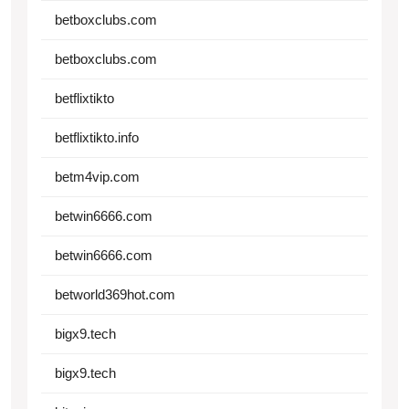
betboxclubs.com
betboxclubs.com
betflixtikto
betflixtikto.info
betm4vip.com
betwin6666.com
betwin6666.com
betworld369hot.com
bigx9.tech
bigx9.tech