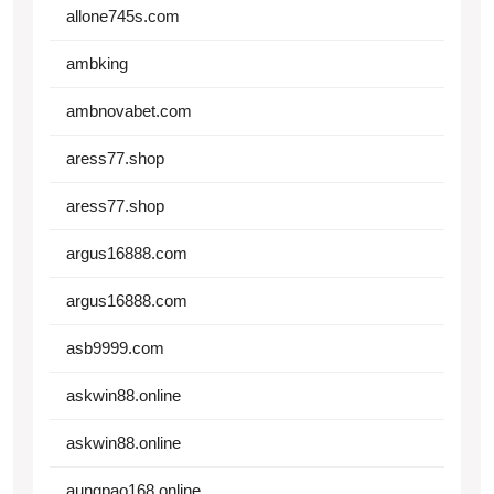
allone745s.com
ambking
ambnovabet.com
aress77.shop
aress77.shop
argus16888.com
argus16888.com
asb9999.com
askwin88.online
askwin88.online
aungpao168.online