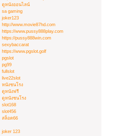
ดูหนังออนไลน์
sa gaming
joker123
http://www.movie87hd.com
https://www.pussy888play.com
https://pussy888win.com
sexybaccarat
https://www.pgslot.golf
pgslot
pg99
fullslot
live22slot
หนังชนโรง
ดูหนังฟรี
ดูหนังชนโรง
slot168
slot456
สล็อต66
joker 123