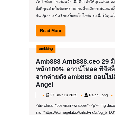
เว็บไซต์อย่างแจ่มแจ้ง เพื่อที่จะทำให้คุณเล่นเกมส
สิ่งที่คุณจำเป็นต้องทราบก่อนที่จะมีการเล่นเกม
กัน</p> <p>1.เลือกสล็อตเว็บไซต์ตรงเพื่อให้คุณได
Read
Read More
More
ambking
Amb888 Amb888.ceo 29 มิ.
หนัก100% ดาวน์โหลด พีจีสล็อ
จากค่ายดัง amb888 ถอนไม่อ
Amb888
Angel
Amb888.ceo
27
Ral
27 เมษายน 2025
Ralph Long
29
เมษายน
Lon
<div class="pbs-main-wrapper"><p><img deco
2025
มิ.ย.
src="https://ik.imagekit.io/knhxtvnq5r/pg_b