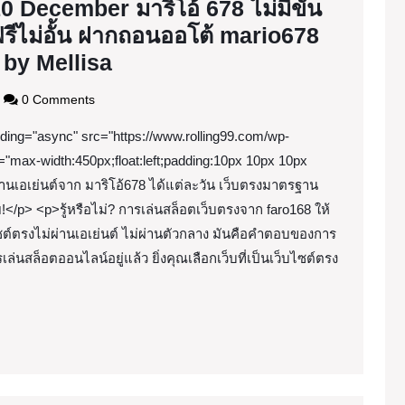
0 December มาริโอ้ 678 ไม่มีขั้น
สฟรีไม่อั้น ฝากถอนออโต้ mario678
มาริ
4 by Mellisa
โอ้
ph
0 Comments
678
g
ing="async" src="https://www.rolling99.com/wp-
mario678.info
="max-width:450px;float:left;padding:10px 10px 10px
10
่านเอเย่นต์จาก มาริโอ้678 ได้แต่ละวัน เว็บตรงมาตรฐาน
December
</p> <p>รู้หรือไม่? การเล่นสล็อตเว็บตรงจาก faro168 ให้
มาริ
ต์ตรงไม่ผ่านเอเย่นต์ ไม่ผ่านตัวกลาง มันคือคำตอบของการ
โอ้
รเล่นสล็อตออนไลน์อยู่แล้ว ยิ่งคุณเลือกเว็บที่เป็นเว็บไซต์ตรง
678
ไม่มี
ขั้น
ต่ำ
รองรับ