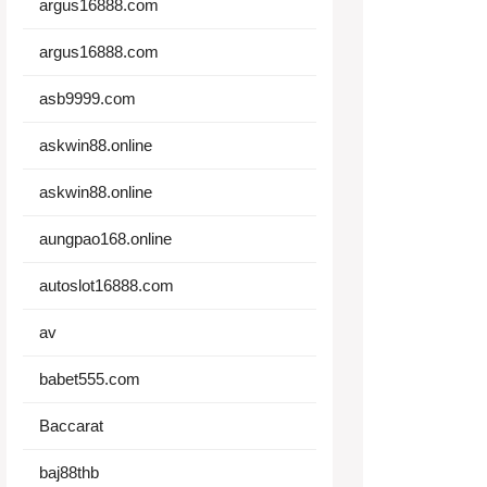
argus16888.com
argus16888.com
asb9999.com
askwin88.online
askwin88.online
aungpao168.online
peare
autoslot16888.com
av
babet555.com
Baccarat
baj88thb