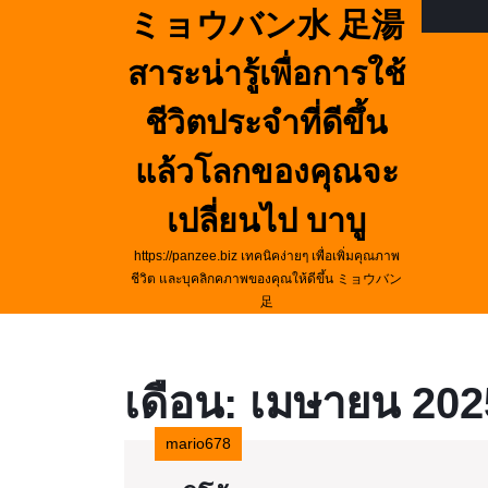
Skip
ミョウバン水 足湯
to
content
สาระน่ารู้เพื่อการใช้
Skip
to
ชีวิตประจำที่ดีขึ้น
content
แล้วโลกของคุณจะ
เปลี่ยนไป บาบู
https://panzee.biz เทคนิคง่ายๆ เพื่อเพิ่มคุณภาพ
ชีวิต และบุคลิกคภาพของคุณให้ดีขึ้น ミョウバン
足
เดือน:
เมษายน 202
mario678