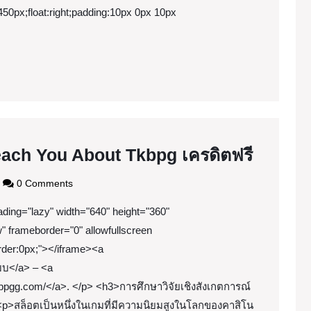
0px;float:right;padding:10px 0px 10px
b
ต
What
ach You About Tkbpg เครดิตฟรี
Shakes
.
ph
0 Comments
Can
g
ding="lazy" width="640" height="360"
Teach
frameborder="0" allowfullscreen
You
อต
order:0px;"></iframe><a
About
ไลน์
ะบบ</a> – <a
Tkbpg
kbpgg.com/</a>. </p> <h3>การศึกษาวิจัยเชิงสังเกตการณ์
เครดิต
p>สล็อตเป็นหนึ่งในเกมที่มีความนิยมสูงในโลกของคาสิโน