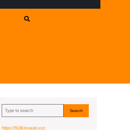
Search
for:
https://918kissauto.xyz