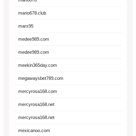
mario678.club
mars95
medee989.com
medee989.com
meekin365day.com
megawaysbet789.com
mercyrosa168.com
mercyrosa168.net
mercyrosa168.net
mexicanoo.com