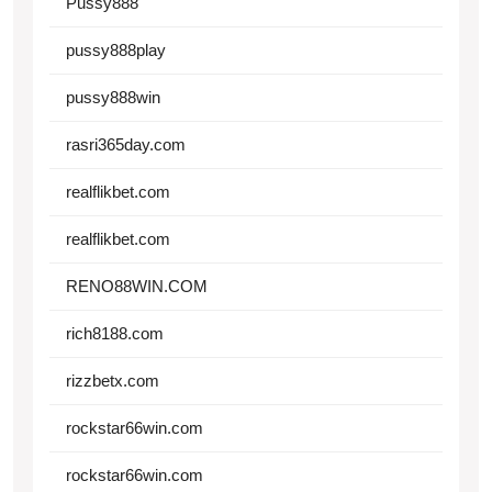
Pussy888
pussy888play
pussy888win
rasri365day.com
realflikbet.com
realflikbet.com
RENO88WIN.COM
rich8188.com
rizzbetx.com
rockstar66win.com
rockstar66win.com