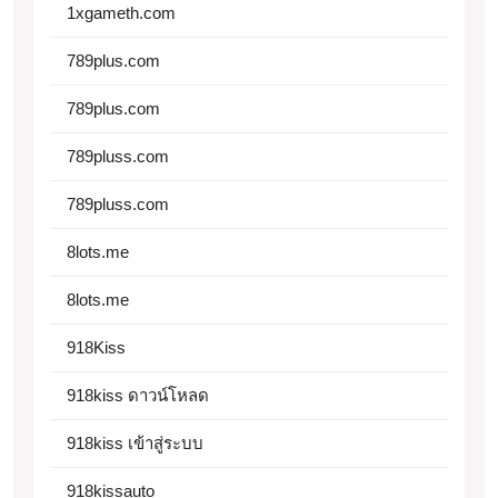
1xgameth.com
789plus.com
789plus.com
789pluss.com
789pluss.com
8lots.me
8lots.me
918Kiss
918kiss ดาวน์โหลด
918kiss เข้าสู่ระบบ
918kissauto