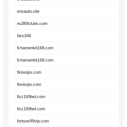
erisauto.site
eu369clubs.com
faro168
fcharoenkit168.com
fcharoenkit168.com
finnivips.com
finnivips.com
fizz169bet.com
fizz169bet.com
fortune99vip.com