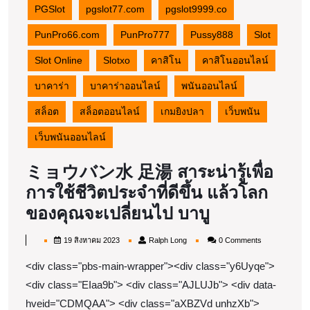
PGSlot
pgslot77.com
pgslot9999.co
PunPro66.com
PunPro777
Pussy888
Slot
Slot Online
Slotxo
คาสิโน
คาสิโนออนไลน์
บาคาร่า
บาคาร่าออนไลน์
พนันออนไลน์
สล็อต
สล็อตออนไลน์
เกมยิงปลา
เว็บพนัน
เว็บพนันออนไลน์
ミョウバン水 足湯 สาระน่ารู้เพื่อ
การใช้ชีวิตประจำที่ดีขึ้น แล้วโลก
ミ
ของคุณจะเปลี่ยนไป บาบู
ョ
19
Ralph
19 สิงหาคม 2023
Ralph Long
0 Comments
ウ
สิงหาคม
Long
2023
<div class="pbs-main-wrapper"><div class="y6Uyqe">
バ
<div class="EIaa9b"> <div class="AJLUJb"> <div data-
ン
hveid="CDMQAA"> <div class="aXBZVd unhzXb">