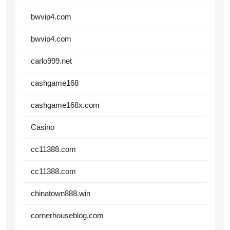
bwvip4.com
bwvip4.com
carlo999.net
cashgame168
cashgame168x.com
Casino
cc11388.com
cc11388.com
chinatown888.win
cornerhouseblog.com