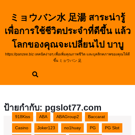
Skip
to
ミョウバン水 足湯 สาระน่ารู้
content
Skip
เพื่อการใช้ชีวิตประจำที่ดีขึ้น แล้ว
to
content
โลกของคุณจะเปลี่ยนไป บาบู
https://panzee.biz เทคนิคง่ายๆ เพื่อเพิ่มคุณภาพชีวิต และบุคลิกคภาพของคุณให้ดี
ขึ้น ミョウバン 足
ป้ายกำกับ:
pgslot77.com
918Kiss
ABA
ABAGroup2
Baccarat
Casino
Joker123
no1huay
PG
PG Slot