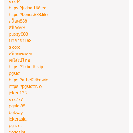
slot44
https://judhai168.co
https://bonus888.life
สล็อต888
สล็อต99
pussy888
บาคาร่า168
slotxo
สล็อตทดลอง
หนังโป๊ไทย
https://1xbetth.vip
pgslot
https://allbet24hr.win
https://pgslotth.io
joker 123
slot777
pgslot88
betway
jokerasia
pg slot
gogoslot