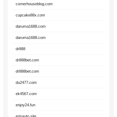
cornerhouseblog.com
cupcake88x.com
daruma1688.com
daruma1688.com
dr888
dr888bet.com
dr888bet.com
du2477.com
ek4567.com
enjoy24.fun
erisauto.site