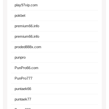
play97vip.com
pokbet
premium66.info
premium66.info
proded888x.com
punpro
PunPro66.com
PunPro777
puntaek66
puntaek77