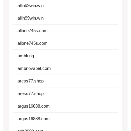
allin99win.win
allin99win.win
allone745s.com
allone745s.com
ambking
ambnovabet.com
aress77.shop
aress77.shop
argus16888.com
argus16888.com