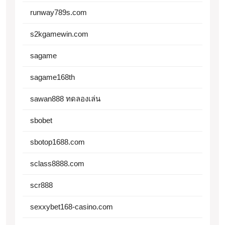
runway789s.com
s2kgamewin.com
sagame
sagame168th
sawan888 ทดลองเล่น
sbobet
sbotop1688.com
sclass8888.com
scr888
sexxybet168-casino.com