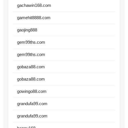
gachawin168.com
gamehit8888.com
gaojing888
gem99ths.com
gem99ths.com
gobaza88.com
gobaza88.com
gowingo88.com
grandufa99.com
grandufa99.com