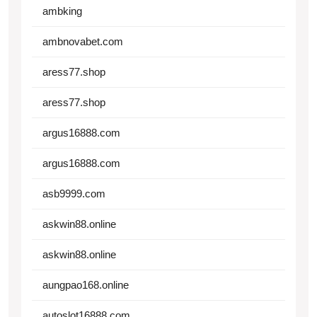
ambking
ambnovabet.com
aress77.shop
aress77.shop
argus16888.com
argus16888.com
asb9999.com
askwin88.online
askwin88.online
aungpao168.online
autoslot16888.com