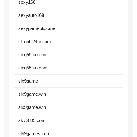
sexy168
sexyauto168
sexygameplus.me
shinobi24hr.com
sing55fun.com
sing55fun.com
six9game
six9game.win
six9game.win
sky2899.com
sl99games.com