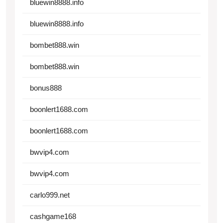
bluewin8888.info
bluewin8888.info
bombet888.win
bombet888.win
bonus888
boonlert1688.com
boonlert1688.com
bwvip4.com
bwvip4.com
carlo999.net
cashgame168