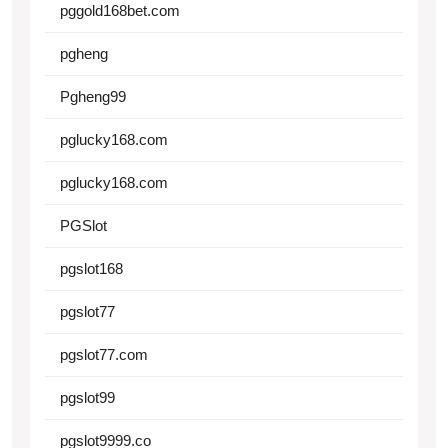
pggold168bet.com
pgheng
Pgheng99
pglucky168.com
pglucky168.com
PGSlot
pgslot168
pgslot77
pgslot77.com
pgslot99
pgslot9999.co