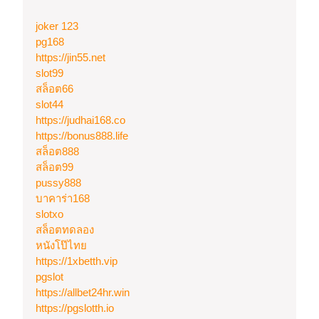
joker 123
pg168
https://jin55.net
slot99
สล็อต66
slot44
https://judhai168.co
https://bonus888.life
สล็อต888
สล็อต99
pussy888
บาคาร่า168
slotxo
สล็อตทดลอง
หนังโป๊ไทย
https://1xbetth.vip
pgslot
https://allbet24hr.win
https://pgslotth.io