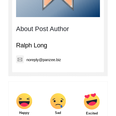
About Post Author
Ralph Long
noreply@panzee.biz
Happy
Sad
Excited