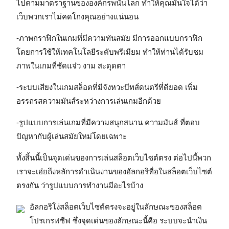
ไปตามมาตราฐานขององค์กรพนันโลก ทำให้คุณมั่นใจได้ว่า
เว็บพวกเราไม่คดโกงคุณอย่างแน่นอน
-ภาพกราฟิกในเกมที่มีความทันสมัย มีการออกแบบกราฟิก
โดยการใช้ให้เทคโนโลยีระดับพรีเมียม ทำให้ท่านได้รับชม
ภาพในเกมที่ชัดแจ๋ว งาม สะดุดตา
-ระบบเสียงในเกมสล็อตที่มีจังหวะบีทส์ดนตรีที่ดียอด เพิ่ม
อรรถรสความมันส์ระหว่างการเล่นเกมอีกด้วย
-รูปแบบการเล่นเกมที่มีความสนุกสนาน ความมันส์ ที่ตอบ
ปัญหากับผู้เล่นสมัยใหม่โดยเฉพาะ
ทั้งสิ้นนี้เป็นจุดเด่นของการเล่นสล็อตเว็บไซต์ตรง ต่อไปนี้พวก
เราจะเอ๋ยถึงหลัการดำเนินงานของอัลกอริทื่อในสล็อตเว็บไซต์
ตรงกัน ว่ารูปแบบการทำงานมีอะไรบ้าง
อัลกอริโง่สล็อตเว็บไซต์ตรงจะอยู่ในลักษณะของสล็อต
โปรเกรฟซีฟ ซึ่งจุดเด่นของลักษณะนี้คือ ระบบจะนำเงิน