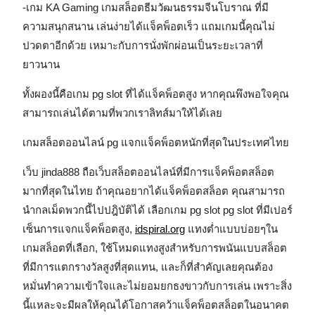
-เกม KA Gaming เกมสล็อตธีมวัฒนธรรมจีนโบราณ ที่มี
ความสนุกสนาน เล่นง่ายได้แจ็คพ็อตเร็ว แถมเกมนี้คุณไม่
ปวดตาอีกด้วย เหมาะกับการนั่งพักผ่อนเป็นระยะเวลาที่
ยาวนาน
ทั้งผองนี้คือเกม pg slot ที่ได้แจ็คพ็อตสูง หากคุณพึงพอใจคุณ
สามารถเล่นได้ตามที่พวกเราลิทส์มาให้ได้เลย
เกมสล็อตออนไลน์ pg แจกแจ็คพ็อตหนักที่สุดในประเทศไทย
เว็บ jinda888 ถือเว็บสล็อตออนไลน์ที่มีการแจ็คพ็อตสล็อต
มากที่สุดในไทย ถ้าคุณอยากได้แจ็คพ็อตสล็อต คุณสามารถ
นำกลเม็ดพวกนี้ไปปฎิบัติได้ เลือกเกม pg slot pg slot ที่มีเปอร์
เซ็นการแจกแจ็คพ็อตสูง,
idspiral.org
แทงต่ำแบบบ่อยๆใน
เกมสล็อตที่เลือก, ใช้โหมดแทงสูงสำหรับการพนันแบบสล็อต
ที่มีการแตกรางวัลสูงที่สุดแทน, และก็ที่สำคัญเลยคุณต้อง
หมั่นทำความเข้าใจและไม่ยอมยกธงขาวกับการเล่น เพราะสิ่ง
นี้แหละจะมีผลให้คุณได้โอกาสคว้าแจ็คพ็อตสล็อตในอนาคต