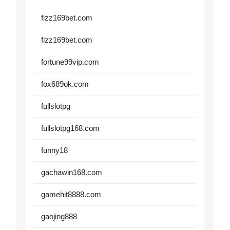
fizz169bet.com
fizz169bet.com
fortune99vip.com
fox689ok.com
fullslotpg
fullslotpg168.com
funny18
gachawin168.com
gamehit8888.com
gaojing888