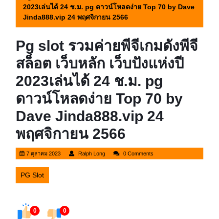
2023เล่นได้ 24 ช.ม. pg ดาวน์โหลดง่าย Top 70 by Dave
Jinda888.vip 24 พฤศจิกายน 2566
Pg slot รวมค่ายพีจีเกมดังพีจี
สล็อต เว็บหลัก เว็บปังแห่งปี
2023เล่นได้ 24 ช.ม. pg
ดาวน์โหลดง่าย Top 70 by
Dave Jinda888.vip 24
พฤศจิกายน 2566
7
Ralph
7 ตุลาคม 2023
Ralph Long
0 Comments
ตุลาคม
Long
2023
PG Slot
0
0