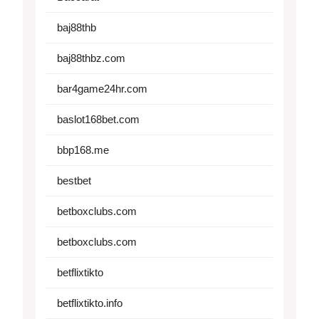
baj88thb
baj88thbz.com
bar4game24hr.com
baslot168bet.com
bbp168.me
bestbet
betboxclubs.com
betboxclubs.com
betflixtikto
betflixtikto.info