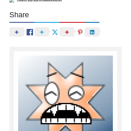
Share