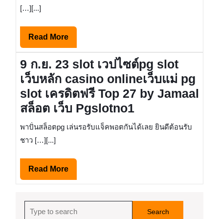
[…][...]
Read
Read More
More
9 ก.ย. 23 slot เวปไซต์pg slot
เว็บหลัก casino onlineเว็บแม่ pg
slot เครดิตฟรี Top 27 by Jamaal
สล็อต เว็บ Pgslotno1
พาปั่นสล็อตpg เล่นรอรับแจ็คพอตกันได้เลย ยินดีต้อนรับ
ชาว […][...]
Read
Read More
More
Search
for: