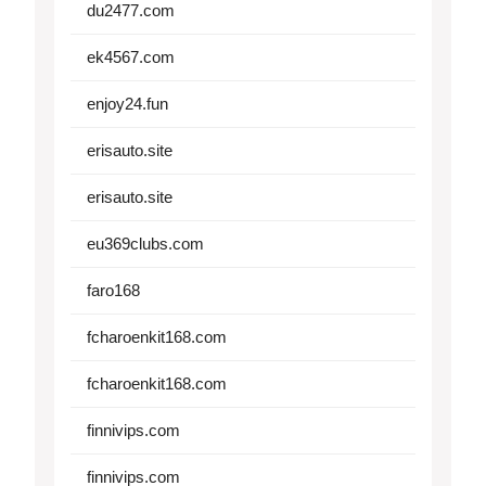
du2477.com
ek4567.com
enjoy24.fun
erisauto.site
erisauto.site
eu369clubs.com
faro168
fcharoenkit168.com
fcharoenkit168.com
finnivips.com
finnivips.com