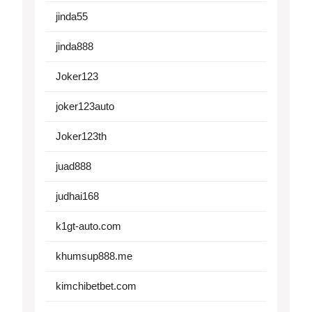
jinda55
jinda888
Joker123
joker123auto
Joker123th
juad888
judhai168
k1gt-auto.com
khumsup888.me
kimchibetbet.com