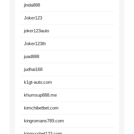
jinda888
Joker123
joker123auto
Joker123th
juad888
judhai168
k1gt-auto.com
khumsup888.me
kimchibetbet.com
kingromans789.com
kingxxxbet123.com