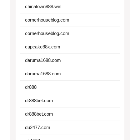
chinatown888.win
cornerhouseblog.com
cornerhouseblog.com
cupcake88x.com
daruma1688.com
daruma1688.com
dr888
dr888bet.com
dr888bet.com
du2477.com