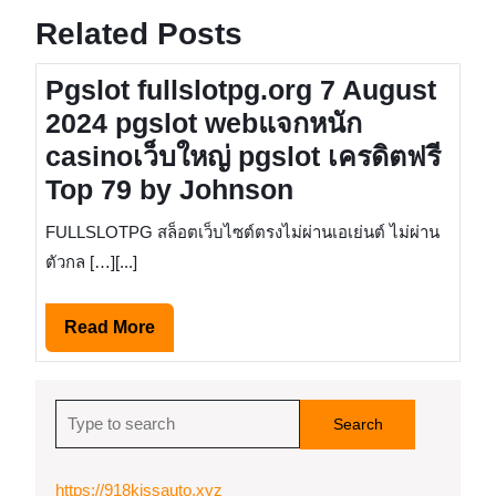
Related Posts
Pgslot fullslotpg.org 7 August
2024 pgslot webแจกหนัก
casinoเว็บใหญ่ pgslot เครดิตฟรี
Top 79 by Johnson
FULLSLOTPG สล็อตเว็บไซต์ตรงไม่ผ่านเอเย่นต์ ไม่ผ่าน
ตัวกล […][...]
Read
Read More
More
Search
for:
https://918kissauto.xyz