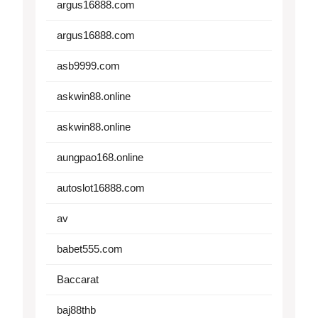
argus16888.com
argus16888.com
asb9999.com
askwin88.online
askwin88.online
aungpao168.online
autoslot16888.com
av
babet555.com
Baccarat
baj88thb