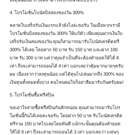
4. โปรโมชั่นโบนัสบิลสองของวัน 300%
พลาดใบเสร็จรับเงินแรกแล้วยังไงล่ะขอรับ ในเมื่อพวกเรามี
โปรโมชั่นบิลสองของวัน 300% ให้แก้ตัว เพียงคุณฝากเงินใบ
เสร็จรับเงินสองของวัน คุณก็สามารถมารับโบนัสเครดิตฟรี
300% ได้เลย โดยฝาก 50 บาท รับ 150 บาท และฝาก 100
บาท รับ 300 บาท แต่ว่าคุณจำเป็นที่จะต้องทำยอดให้ได้ 8
เท่า ถึงจะสามารถถอนได้ 4 เท่า บอกเลยว่าคุ้มมากมายๆครับ
ผม เนื่องจากว่าลงทุนน้อย แต่ได้ทุนไปเล่นมากถึง 300% ของ
เงินทุนทั้งหมดทั้งปวง คนไหนพอใจก็อย่าลืมมารับกันครับผม!
5. โปรโมชั่นซื้อฟรีสปิน
ขอเอาใจสายซื้อฟรีสปินกันสักหน่อย คุณสามารถมารับโปร
โมชั่นนี้กันได้เลยคะขอรับ โดยฝาก 50 บาท รับโบนัสเครดิต
ฟรีรวม 150 บาทไปเลยโดยทันที แม้กระนั้นคุณต้องทำยอด
ให้ได้ 6 เท่า ถึงจะสามารถถอนได้ 3 เท่า บอกเลยว่า แฟนๆ