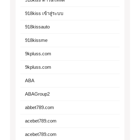
918kiss เข้าสู่ระบบ
918kissauto
918kissme
9kpluss.com
9kpluss.com
ABA
ABAGroup2
abbet789.com
acebet789.com
acebet789.com