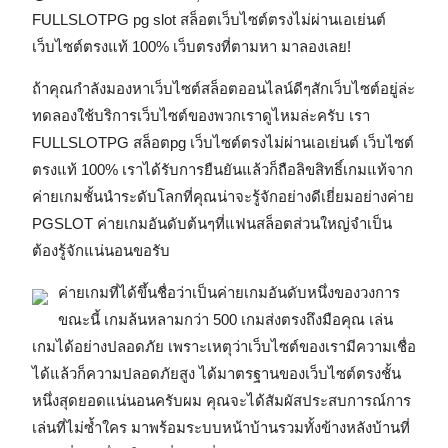
FULLSLOTPG pg slot สล็อตเว็บไซต์ตรงไม่ผ่านเอเย่นต์
เว็บไซต์ตรงแท้ 100% เว็บตรงที่ตามหา มาลองเลย!
ถ้าคุณกำลังมองหาเว็บไซต์สล็อตออนไลน์ดีๆสักเว็บไซต์อยู่ล่ะ
ทดลองใช้บริการเว็บไซต์ของพวกเราดูไหมล่ะครับ เรา
FULLSLOTPG สล็อตpg เว็บไซต์ตรงไม่ผ่านเอเย่นต์ เว็บไซต์
ตรงแท้ 100% เราได้รับการยืนยันแล้วก็ถือลิขสิทธิ์เกมแท้จาก
ค่ายเกมชั้นนำระดับโลกที่คุณน่าจะรู้จักอย่างดีเยี่ยมอย่างค่าย
PGSLOT ค่ายเกมอันดับต้นๆที่แฟนสล็อตส่วนใหญ่จำเป็น
ต้องรู้จักแน่นอนขอรับ
ค่ายเกมที่ได้ขึ้นชื่อว่าเป็นค่ายเกมอันดับหนึ่งของวงการ
ขณะนี้ เกมล้นหลามกว่า 500 เกมส่งตรงถึงมือคุณ เล่น
เกมได้อย่างปลอดภัย เพราะเหตุว่าเว็บไซต์ของเรามีความเชื่อ
ได้แล้วก็ความปลอดภัยสูง ได้มาตรฐานของเว็บไซต์ตรงชั้น
หนึ่งสุดยอดแน่นอนครับผม คุณจะได้สัมผัสประสบการณ์การ
เล่นที่ไม่ซ้ำใคร มาพร้อมระบบหน้าบ้านรวมทั้งข้างหลังบ้านที่