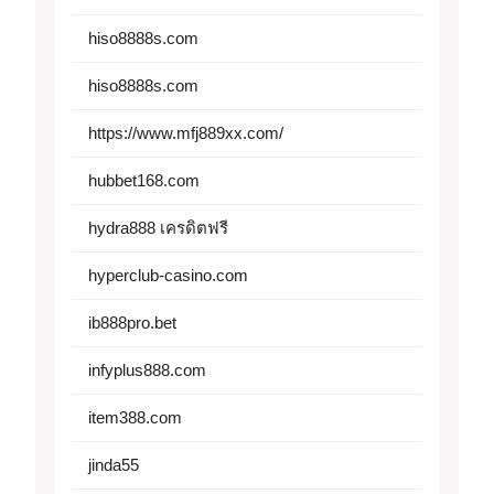
hiso8888s.com
hiso8888s.com
https://www.mfj889xx.com/
hubbet168.com
hydra888 เครดิตฟรี
hyperclub-casino.com
ib888pro.bet
infyplus888.com
item388.com
jinda55