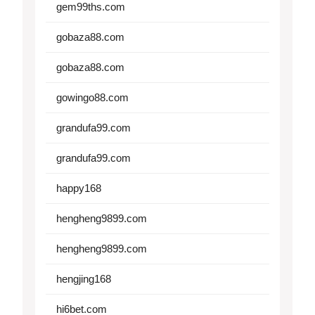
gem99ths.com
gobaza88.com
gobaza88.com
gowingo88.com
grandufa99.com
grandufa99.com
happy168
hengheng9899.com
hengheng9899.com
hengjing168
hi6bet.com