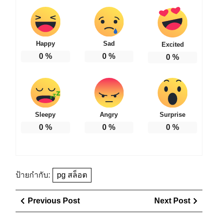
Happy
Sad
Excited
0
%
0
%
0
%
Sleepy
Angry
Surprise
0
%
0
%
0
%
ป้ายกำกับ:
pg สล็อต
แนะแนว
Previous
Next
Previous Post
Next Post
เรื่อง
Post
Post