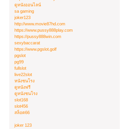
ดูหนังออนไลน์
sa gaming
joker123
http://www.movie87hd.com
https://www.pussy888play.com
https://pussy888win.com
sexybaccarat
https://www.pgslot.golf
pgslot
pg99
fullslot
live22slot
หนังชนโรง
ดูหนังฟรี
ดูหนังชนโรง
slot168
slot456
สล็อต66
joker 123