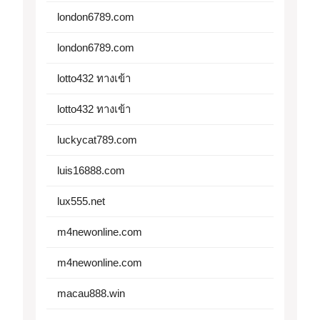
london6789.com
london6789.com
lotto432 ทางเข้า
lotto432 ทางเข้า
luckycat789.com
luis16888.com
lux555.net
m4newonline.com
m4newonline.com
macau888.win