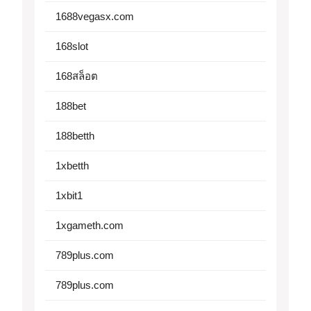
1688vegasx.com
168slot
168สล็อต
188bet
188betth
1xbetth
1xbit1
1xgameth.com
789plus.com
789plus.com