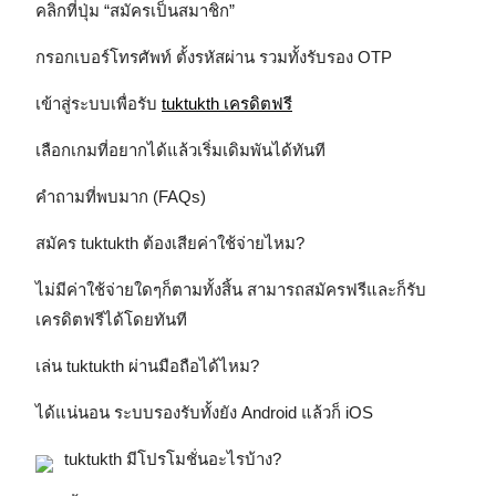
คลิกที่ปุ่ม “สมัครเป็นสมาชิก”
กรอกเบอร์โทรศัพท์ ตั้งรหัสผ่าน รวมทั้งรับรอง OTP
เข้าสู่ระบบเพื่อรับ
tuktukth เครดิตฟรี
เลือกเกมที่อยากได้แล้วเริ่มเดิมพันได้ทันที
คำถามที่พบมาก (FAQs)
สมัคร tuktukth ต้องเสียค่าใช้จ่ายไหม?
ไม่มีค่าใช้จ่ายใดๆก็ตามทั้งสิ้น สามารถสมัครฟรีและก็รับ
เครดิตฟรีได้โดยทันที
เล่น tuktukth ผ่านมือถือได้ไหม?
ได้แน่นอน ระบบรองรับทั้งยัง Android แล้วก็ iOS
tuktukth มีโปรโมชั่นอะไรบ้าง?