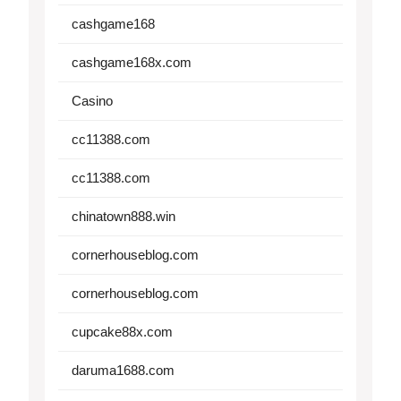
cashgame168
cashgame168x.com
Casino
cc11388.com
cc11388.com
chinatown888.win
cornerhouseblog.com
cornerhouseblog.com
cupcake88x.com
daruma1688.com