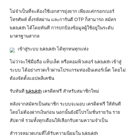
ไม่จำเป็นที่จะต้องใช้เอกสารยุ่งยาก เพียงแค่กรอกเบอร์
โทรศัพท์ ตั้งรหัสผ่าน และการันตี OTP ก็สามารถ สมัคร
tuktukth ได้โดยทันที การปกป้องข้อมูลผู้ใช้อยู่ในระดับ
มาตรฐานสากล
เข้าสู่ระบบ tuktukth ได้ทุกหนทุกแห่ง
ไม่ว่าจะใช้มือถือ แท็บเล็ต หรือคอมพิวเตอร์ tuktukth เข้าสู่
ระบบ ได้อย่างรวดเร็วผ่านโปรแกรมท่องอินเตอร์เน็ต โดยไม่
ต้องจัดตั้งแอปพลิเคชัน
รับทันที
tuktukth
เครดิตฟรี สำหรับสมาชิกใหม่
หลังจากสมัครเป็นสมาชิก ระบบจะมอบ เครดิตฟรี ให้ทันที
โดยไม่ต้องฝากเงินก่อน นอกนั้นยังมีโปรโมชั่นรายวัน ราย
สัปดาห์ รวมทั้งทุกเดือนให้เลือกรับตามความจำเป็น
สำรวจหมวดเกมที่ได้รับความนิยมใน tuktukth