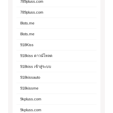
789pluss.com
789pluss.com
8lots.me
8lots.me
918Kiss
918kiss ดาวน์โหลด
918kiss เข้าสู่ระบบ
918kissauto
918kissme
9kpluss.com
9kpluss.com