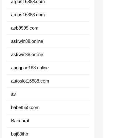
argus16888.com
argus16888.com
asb9999.com
askwin88.online
askwin88.online
aungpao168.online
autoslot16888.com
av
babet555.com
Baccarat
baj88thb