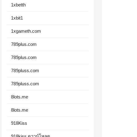
1xbetth
1xbit1
1xgameth.com
789plus.com
789plus.com
789pluss.com
789pluss.com
8lots.me
8lots.me
918Kiss
918kiss ดาวน์โหลด