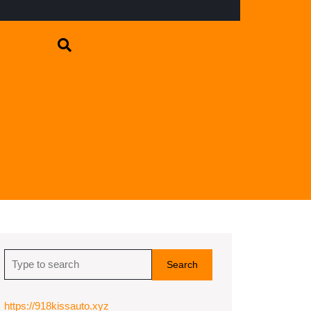
Search
for:
https://918kissauto.xyz