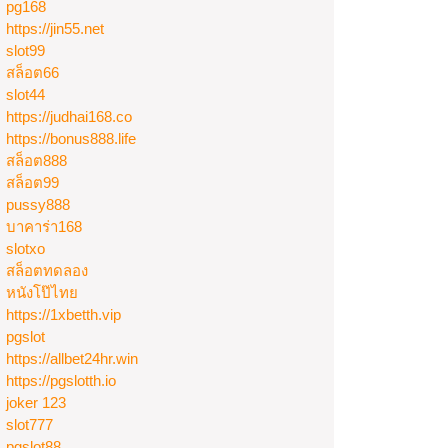
pg168
https://jin55.net
slot99
สล็อต66
slot44
https://judhai168.co
https://bonus888.life
สล็อต888
สล็อต99
pussy888
บาคาร่า168
slotxo
สล็อตทดลอง
หนังโป๊ไทย
https://1xbetth.vip
pgslot
https://allbet24hr.win
https://pgslotth.io
joker 123
slot777
pgslot88