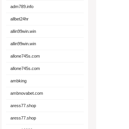
adm789.info
allbet24hr
allin99win.win
allin99win.win
allone745s.com
allone745s.com
ambking
ambnovabet.com
aress77.shop
aress77.shop