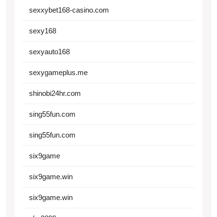
sexxybet168-casino.com
sexy168
sexyauto168
sexygameplus.me
shinobi24hr.com
sing55fun.com
sing55fun.com
six9game
six9game.win
six9game.win