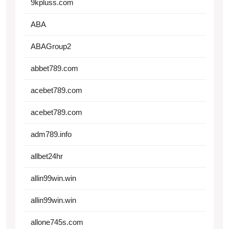
9kpluss.com
ABA
ABAGroup2
abbet789.com
acebet789.com
acebet789.com
adm789.info
allbet24hr
allin99win.win
allin99win.win
allone745s.com