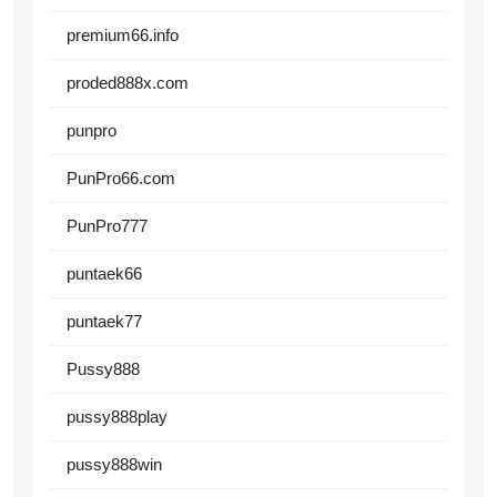
premium66.info
proded888x.com
punpro
PunPro66.com
PunPro777
puntaek66
puntaek77
Pussy888
pussy888play
pussy888win