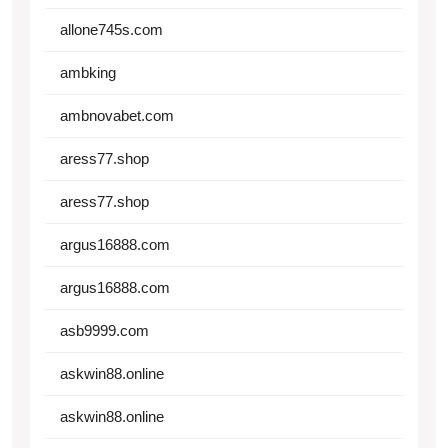
allone745s.com
ambking
ambnovabet.com
aress77.shop
aress77.shop
argus16888.com
argus16888.com
asb9999.com
askwin88.online
askwin88.online