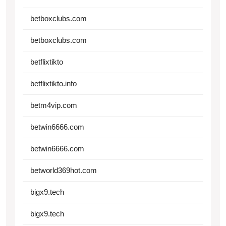
betboxclubs.com
betboxclubs.com
betflixtikto
betflixtikto.info
betm4vip.com
betwin6666.com
betwin6666.com
betworld369hot.com
bigx9.tech
bigx9.tech