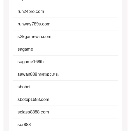
run24pro.com
runway789s.com
s2kgamewin.com
sagame
sagame168th
sawan888 ทดลองเล่น
sbobet
sbotop1688.com
sclass8888.com
scr888