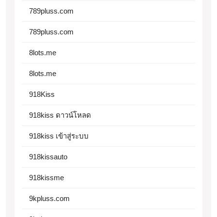
789pluss.com
789pluss.com
8lots.me
8lots.me
918Kiss
918kiss ดาวน์โหลด
918kiss เข้าสู่ระบบ
918kissauto
918kissme
9kpluss.com