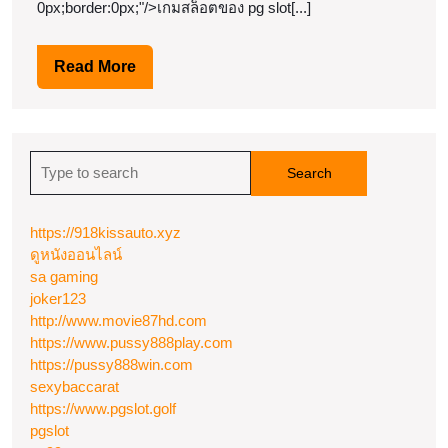
0px;border:0px;"/>เกมสล็อตของ pg slot[...]
เกม
ใหม่
Read
Read More
ล่าสุด
More
พี
จี
Search
สล็อต
for:
อากาศ
ร้อน
https://918kissauto.xyz
ดูหนังออนไลน์
ไม่
sa gaming
ร้อน
joker123
เงิน
http://www.movie87hd.com
https://www.pussy888play.com
Top
https://pussy888win.com
95
sexybaccarat
by
https://www.pgslot.golf
pgslot
Makayla