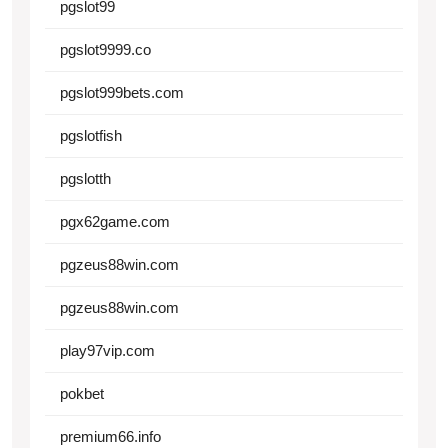
pgslot99
pgslot9999.co
pgslot999bets.com
pgslotfish
pgslotth
pgx62game.com
pgzeus88win.com
pgzeus88win.com
play97vip.com
pokbet
premium66.info