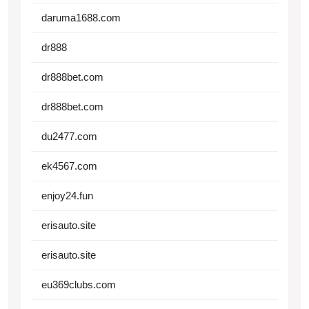
daruma1688.com
dr888
dr888bet.com
dr888bet.com
du2477.com
ek4567.com
enjoy24.fun
erisauto.site
erisauto.site
eu369clubs.com