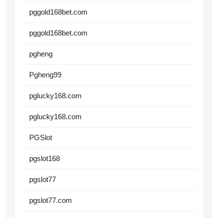
pggold168bet.com
pggold168bet.com
pgheng
Pgheng99
pglucky168.com
pglucky168.com
PGSlot
pgslot168
pgslot77
pgslot77.com