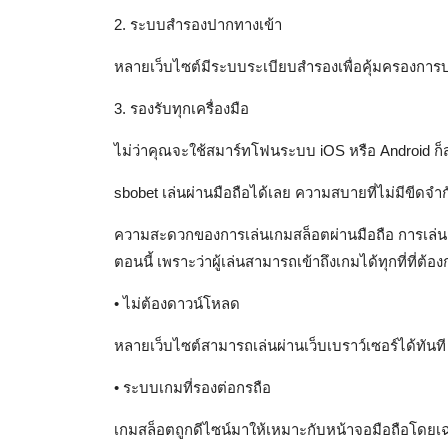
2. ระบบสำรองปากทางเข้า
หลายเว็บไซต์มีระบบระเบียบสำรองเพื่อคุ้มครองการบ
3. รองรับทุกเครื่องมือ
ไม่ว่าคุณจะใช้สมาร์ทโฟนระบบ iOS หรือ Android ก็ส
sbobet เล่นผ่านมือถือได้เลย ความสบายที่ไม่มีขีดจำก
ความสะดวกของการเล่นเกมสล็อตผ่านมือถือ การเล่นสล
ตอนนี้ เพราะว่าผู้เล่นสามารถเข้าถึงเกมได้ทุกที่ที่ต้
• ไม่ต้องดาวน์โหลด
หลายเว็บไซต์สามารถเล่นผ่านเว็บเบราว์เซอร์ได้ทัน
• ระบบเกมที่รองต่อกรถือ
เกมสล็อตถูกดีไซน์มาให้เหมาะกับหน้าจอมือถือโดยเฉ