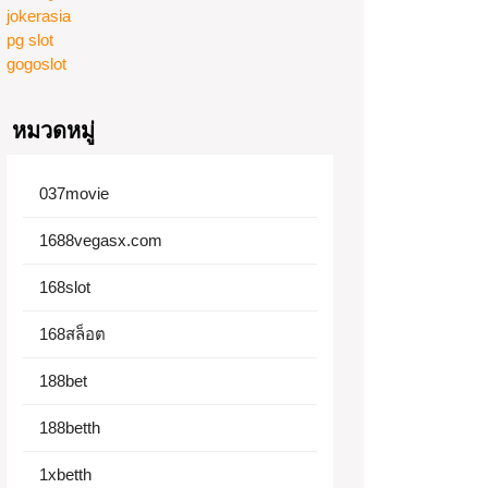
jokerasia
pg slot
gogoslot
หมวดหมู่
037movie
1688vegasx.com
168slot
168สล็อต
188bet
188betth
1xbetth