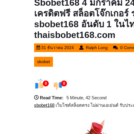
Sbobet168 4 มกราคม 24
เครดิตฟรี สล็อตโจ๊กเกอร์
sbobet168 อันดับ 1 ในไ
thaisbobet168.com
31
Ralph
31 ธันวาคม 2024
Ralph Long
0 Com
ธันวาคม
Long
2024
sbobet
0
0
Read Time:
5 Minute, 42 Second
sbobet168
เว็บไซต์สล็อตตรง ไม่ผ่านเอเย่นต์ รับประ