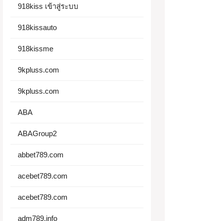
918kiss เข้าสู่ระบบ
918kissauto
918kissme
9kpluss.com
9kpluss.com
ABA
ABAGroup2
abbet789.com
acebet789.com
acebet789.com
adm789.info