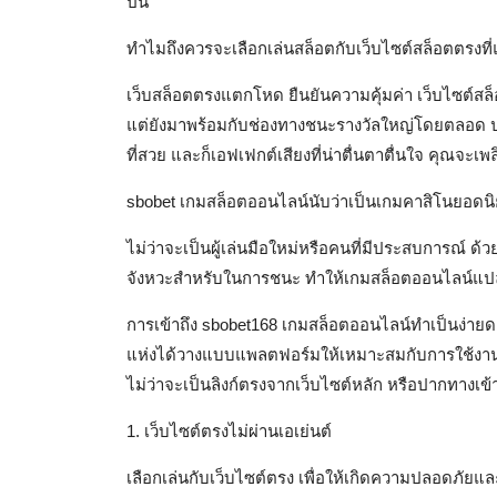
ปิน
ทำไมถึงควรจะเลือกเล่นสล็อตกับเว็บไซต์สล็อตตรงที
เว็บสล็อตตรงแตกโหด ยืนยันความคุ้มค่า เว็บไซต์สล
แต่ยังมาพร้อมกับช่องทางชนะรางวัลใหญ่โดยตลอด ปร
ที่สวย และก็เอฟเฟกต์เสียงที่น่าตื่นตาตื่นใจ คุณจะเพ
sbobet เกมสล็อตออนไลน์นับว่าเป็นเกมคาสิโนยอดนิยม
ไม่ว่าจะเป็นผู้เล่นมือใหม่หรือคนที่มีประสบการณ์ ด
จังหวะสำหรับในการชนะ ทำให้เกมสล็อตออนไลน์แปลง
การเข้าถึง sbobet168 เกมสล็อตออนไลน์ทำเป็นง่ายดาย
แห่งได้วางแบบแพลตฟอร์มให้เหมาะสมกับการใช้งานผ่าน
ไม่ว่าจะเป็นลิงก์ตรงจากเว็บไซต์หลัก หรือปากทางเข
1. เว็บไซต์ตรงไม่ผ่านเอเย่นต์
เลือกเล่นกับเว็บไซต์ตรง เพื่อให้เกิดความปลอดภัยแ