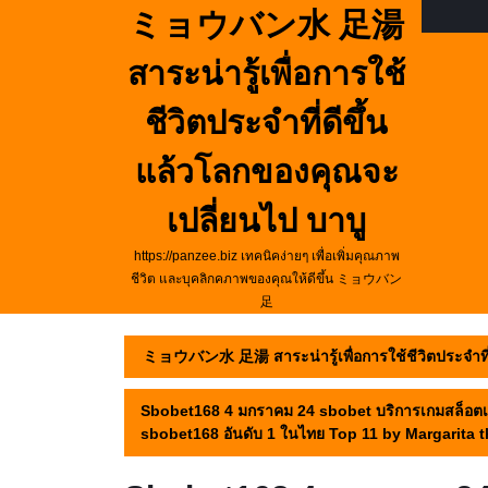
Skip
ミョウバン水 足湯
to
content
สาระน่ารู้เพื่อการใช้
Skip
to
ชีวิตประจำที่ดีขึ้น
content
แล้วโลกของคุณจะ
เปลี่ยนไป บาบู
https://panzee.biz เทคนิคง่ายๆ เพื่อเพิ่มคุณภาพ
ชีวิต และบุคลิกคภาพของคุณให้ดีขึ้น ミョウバン
足
ミョウバン水 足湯 สาระน่ารู้เพื่อการใช้ชีวิตประจำที่ด
Sbobet168 4 มกราคม 24 sbobet บริการเกมสล็อตเคร
sbobet168 อันดับ 1 ในไทย Top 11 by Margarita