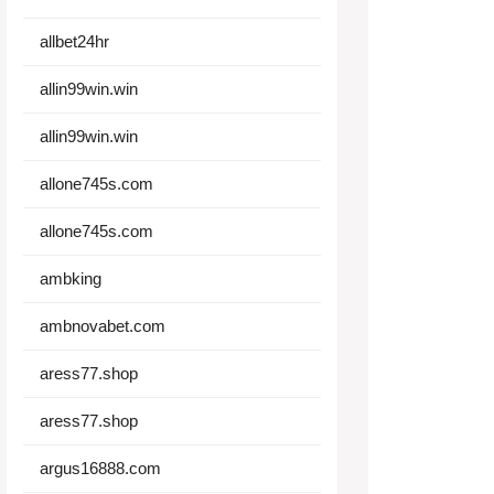
allbet24hr
allin99win.win
allin99win.win
allone745s.com
allone745s.com
ambking
ambnovabet.com
aress77.shop
aress77.shop
argus16888.com