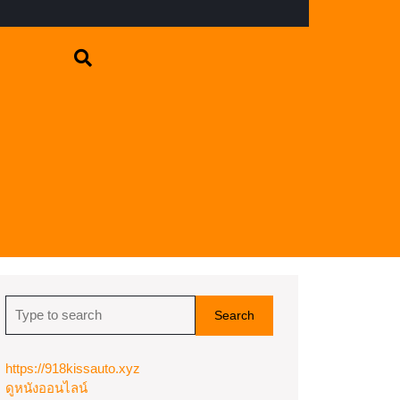
Search
for:
https://918kissauto.xyz
ดูหนังออนไลน์