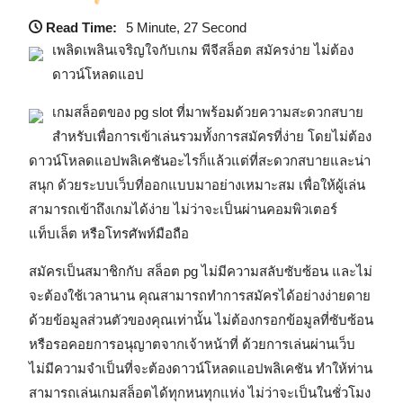
Read Time:
5 Minute, 27 Second
เพลิดเพลินเจริญใจกับเกม พีจีสล็อต สมัครง่าย ไม่ต้อง
ดาวน์โหลดแอป
เกมสล็อตของ pg slot ที่มาพร้อมด้วยความสะดวกสบาย
สำหรับเพื่อการเข้าเล่นรวมทั้งการสมัครที่ง่าย โดยไม่ต้อง
ดาวน์โหลดแอปพลิเคชันอะไรก็แล้วแต่ที่สะดวกสบายและน่า
สนุก ด้วยระบบเว็บที่ออกแบบมาอย่างเหมาะสม เพื่อให้ผู้เล่น
สามารถเข้าถึงเกมได้ง่าย ไม่ว่าจะเป็นผ่านคอมพิวเตอร์
แท็บเล็ต หรือโทรศัพท์มือถือ
สมัครเป็นสมาชิกกับ สล็อต pg ไม่มีความสลับซับซ้อน และไม่
จะต้องใช้เวลานาน คุณสามารถทำการสมัครได้อย่างง่ายดาย
ด้วยข้อมูลส่วนตัวของคุณเท่านั้น ไม่ต้องกรอกข้อมูลที่ซับซ้อน
หรือรอคอยการอนุญาตจากเจ้าหน้าที่ ด้วยการเล่นผ่านเว็บ
ไม่มีความจำเป็นที่จะต้องดาวน์โหลดแอปพลิเคชัน ทำให้ท่าน
สามารถเล่นเกมสล็อตได้ทุกหนทุกแห่ง ไม่ว่าจะเป็นในชั่วโมง