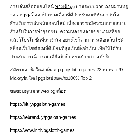
การเล่นสล็อตออนไลน์
ทางเข้าpg
ผ่านระบบฝาก-ถอนผ่านทรู
วอเลท
pgสล็อต
เป็นทางเลือกที่ดีสำหรับคนที่หันมาสนใจ
สำหรับการเล่นพนันออนไลน์ เนื่องมาจากมีความสบายสบาย
สำหรับในการทำธุรกรรม ความหลากหลายของเกมสล็อต
แล้วก็โปรโมชั่นที่น่าเร้าใจ อย่างไรก็ตาม การเลือกเว็บไซต์
สล็อตเว็บไซต์ตรงที่ดีเยี่ยมที่สุดเป็นสิ่งจำเป็น เพื่อให้ได้รับ
ประสบการณ์การเล่นที่ดีแล้วก็ปลอดภัยอย่างแท้จริง
สมัครสมาชิกใหม่ สล็อต pg pgslotth.games 23 พฤษภา 67
Makayla ใหม่ pgslotปลอดภัย100% Top 2
ขอขอบคุณมากweb
pgสล็อต
https://bit.ly/pgslotth-games
https://rebrand.ly/pgslotth-games
https://wow.in.th/pgslotth-games