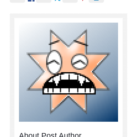
About Post Author