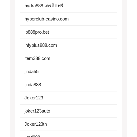
hydra888 เครดิตฟรี
hyperclub-casino.com
ib888pro.bet
infyplus888.com
item388.com
jinda55
jinda888
Joker123
joker123auto
Joker123th