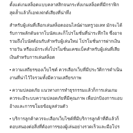
ตั้งแต่เกมสล็อตแบบคลาสสิกจนกระทั่งเกมสล็อตที่มีกราฟิก
สุดล้ำแล้วก็เอฟเฟกต์เสียงที่น่าทึ่ง
สำหรับผู้เล่นที่เลือกเล่นสล็อตออนไลน์ผ่านทรูวอเลท มักจะได้
รับการผลักดันจากโบนัสและก็โปรโมชั่นที่น่าระทึกใจ ซึ่งอาจ
รวมถึงโบนัสต้อนรับสำหรับผู้เล่นใหม่ โปรโมชั่นการฝากเงิน
รายวัน หรือแม้กระทั่งโปรโมชั่นแคชแบ็คสำหรับผู้เล่นที่เสีย
เงินสำหรับการเล่นสล็อต
• ความเสถียรของเว็บไซต์ ควรเลือกเว็บที่มีประวัติการดำเนิน
งานที่น่าไว้ใจรวมทั้งมีความเสถียรภาพ
• ความปลอดภัย แนวทางการทำธุรกรรมแล้วก็การเล่นเกม
ควรจะมีระบบความปลอดภัยที่มีคุณภาพ เพื่อปกป้องการแอบ
อ้างและการขโมยข้อมูลส่วนตัว
• บริการลูกค้าควรจะเลือกเว็บไซต์ที่มีบริการลูกค้าที่ดีแล้วก็
ตอบสนองต่อสิ่งที่ต้องการของผู้เล่นอย่างรวดเร็วและมือโปร