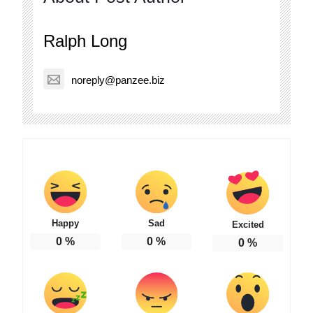
Ralph Long
noreply@panzee.biz
Happy
Sad
Excited
0
%
0
%
0
%