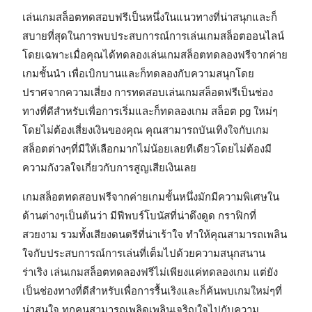
เล่นเกมสล็อตทดสอบฟรีเป็นหนึ่งในแนวทางที่น่าสนุกและก็
สบายที่สุดในการพบประสบการณ์การเล่นเกมสล็อตออนไลน์
โดยเฉพาะเมื่อคุณได้ทดลองเล่นเกมสล็อตทดลองฟรีจากค่าย
เกมชั้นนำ เพื่อเบิกบานและก็ทดลองกับความสนุกโดย
ปราศจากความเสี่ยง การทดสอบเล่นเกมสล็อตฟรีเป็นช่อง
ทางที่ดีสำหรับเพื่อการเริ่มและก็ทดลองเกม สล็อต pg ใหม่ๆ
โดยไม่ต้องเสี่ยงเงินของคุณ คุณสามารถบันเทิงใจกับเกม
สล็อตต่างๆที่มีให้เลือกมากไม่น้อยเลยทีเดียวโดยไม่ต้องมี
ความกังวลใจเกี่ยวกับการสูญเสียเงินเลย
เกมสล็อตทดสอบฟรีจากค่ายเกมชั้นหนึ่งมักมีความพิเศษใน
ด้านต่างๆเป็นต้นว่า มีฟีพบร์โบนัสที่น่าดึงดูด กราฟิกที่
สวยงาม รวมทั้งเสียงดนตรีที่น่าเร้าใจ ทำให้คุณสามารถเพลิน
ใจกับประสบการณ์การเล่นที่เต็มไปด้วยความสนุกสนาน
ร่าเริง เล่นเกมสล็อตทดลองฟรีไม่เพียงแค่ทดลองเกม แต่ยัง
เป็นช่องทางที่ดีสำหรับเพื่อการรื้นเริงและก็ค้นพบเกมใหม่ๆที่
น่าสนใจ ทุกคนสามารถเพลิดเพลินเจริญใจไปกับความ