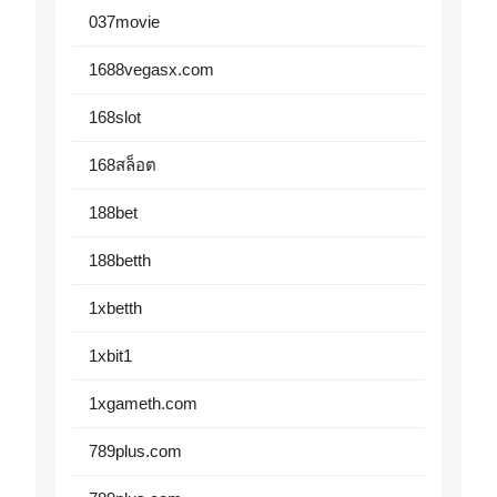
037movie
1688vegasx.com
168slot
168สล็อต
188bet
188betth
1xbetth
1xbit1
1xgameth.com
789plus.com