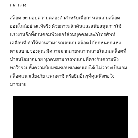
เวลาว่าง
สล็อต pg มอบความคล่องตัวสำหรับเพื่อการเล่นเกมสล็อต
ออนไลน์อย่างแท้จริง ด้วยการผลักดันและสนับสนุนการใช้
แรงงานอีกทั้งบนคอมพิวเตอร์ส่วนบุคคลและก็โทรศัพท์
เคลื่อนที่ ทำให้ท่านสามารถเล่นเกมสล็อตได้ทุกหนทุกแห่ง
ตามสบายของคุณ มีความมากมายหลากหลายในเกมสล็อตที่
น่าสนใจมากมาย ทุกคนสามารถพบเกมที่ตรงกับความพึง
พอใจรวมทั้งความนิยมชมชอบของตนเองได้ ไม่ว่าจะเป็นเกม
สล็อตแนวเสี่ยงภัย แฟนตาซี หรือธีมอื่นๆที่คุณพึงพอใจ
มากมาย