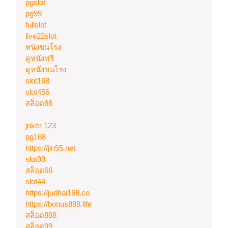
pgslot
pg99
fullslot
live22slot
หนังชนโรง
ดูหนังฟรี
ดูหนังชนโรง
slot168
slot456
สล็อต66
joker 123
pg168
https://jin55.net
slot99
สล็อต66
slot44
https://judhai168.co
https://bonus888.life
สล็อต888
สล็อต99