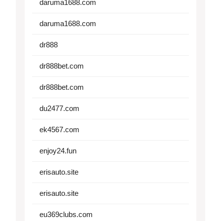
daruma1688.com
daruma1688.com
dr888
dr888bet.com
dr888bet.com
du2477.com
ek4567.com
enjoy24.fun
erisauto.site
erisauto.site
eu369clubs.com