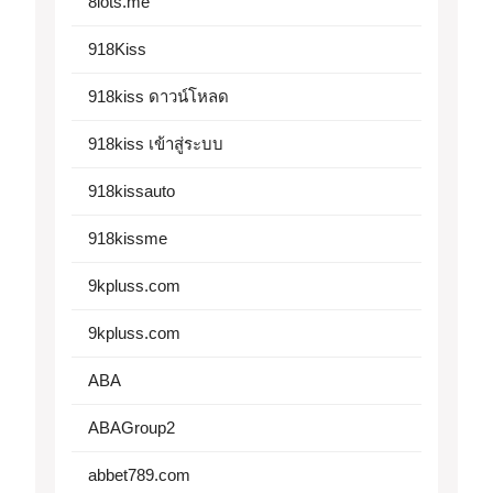
8lots.me
918Kiss
918kiss ดาวน์โหลด
918kiss เข้าสู่ระบบ
918kissauto
918kissme
9kpluss.com
9kpluss.com
ABA
ABAGroup2
abbet789.com