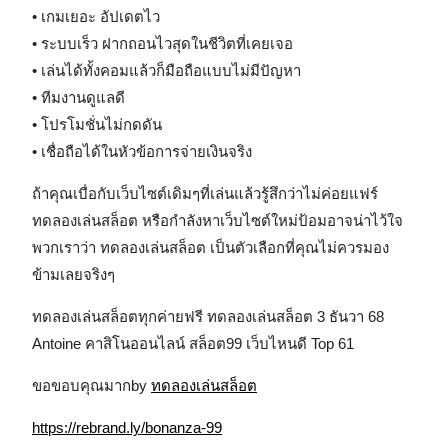
• เกมเยอะ อัปเดตไว
• ระบบเร็ว ฝากถอนไวสุดในชีวิตที่เคยเจอ
• เล่นได้ทั้งคอมแล้วก็มือถือแบบไม่มีปัญหา
• ทีมงานดูแลดี
• โปรโมชั่นไม่กดดัน
• เชื่อถือได้ในหัวข้อการจ่ายเงินจริง
ถ้าคุณเบื่อกับเว็บไซต์เดิมๆที่เล่นแล้วรู้สึกว่าไม่ค่อยแฟร์
ทดลองเล่นสล็อต หรือกำลังหาเว็บไซต์ใหม่ป้อมอาจน่าไว้ใจ
พวกเราว่า ทดลองเล่นสล็อต เป็นตัวเลือกที่คุณไม่ควรมอง
ข้ามเลยจริงๆ
ทดลองเล่นสล็อตทุกค่ายฟรี ทดลองเล่นสล็อต 3 ธันวา 68
Antoine คาสิโนออนไลน์ สล็อต99 เว็บไหนดี Top 61
ขอขอบคุณมากby
ทดลองเล่นสล็อต
https://rebrand.ly/bonanza-99