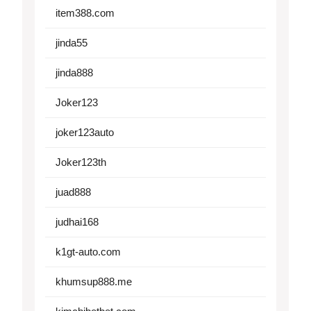
item388.com
jinda55
jinda888
Joker123
joker123auto
Joker123th
juad888
judhai168
k1gt-auto.com
khumsup888.me