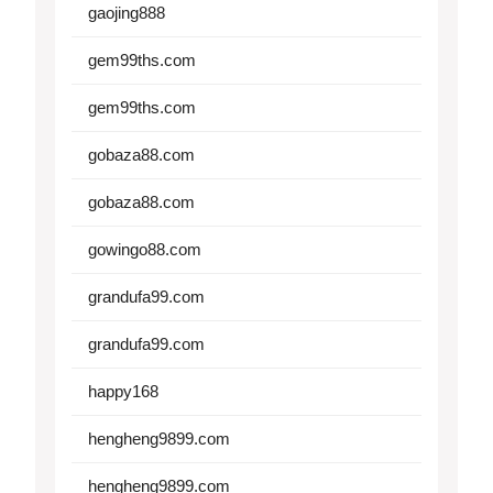
gaojing888
gem99ths.com
gem99ths.com
gobaza88.com
gobaza88.com
gowingo88.com
grandufa99.com
grandufa99.com
happy168
hengheng9899.com
hengheng9899.com