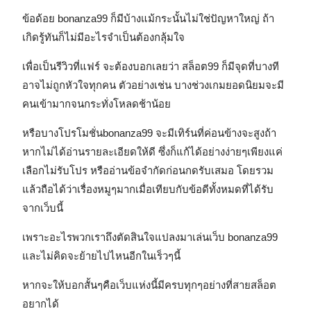
ข้อด้อย bonanza99 ก็มีบ้างแม้กระนั้นไม่ใช่ปัญหาใหญ่ ถ้า
เกิดรู้ทันก็ไม่มีอะไรจำเป็นต้องกลุ้มใจ
เพื่อเป็นรีวิวที่แฟร์ จะต้องบอกเลยว่า สล็อต99 ก็มีจุดที่บางที
อาจไม่ถูกหัวใจทุกคน ตัวอย่างเช่น บางช่วงเกมยอดนิยมจะมี
คนเข้ามากจนกระทั่งโหลดช้าน้อย
หรือบางโปรโมชั่นbonanza99 จะมีเทิร์นที่ค่อนข้างจะสูงถ้า
หากไม่ได้อ่านรายละเอียดให้ดี ซึ่งก็แก้ได้อย่างง่ายๆเพียงแค่
เลือกไม่รับโปร หรืออ่านข้อจำกัดก่อนกดรับเสมอ โดยรวม
แล้วถือได้ว่าเรื่องหมูๆมากเมื่อเทียบกับข้อดีทั้งหมดที่ได้รับ
จากเว็บนี้
เพราะอะไรพวกเราถึงตัดสินใจแปลงมาเล่นเว็บ bonanza99
และไม่คิดจะย้ายไปไหนอีกในเร็วๆนี้
หากจะให้บอกสั้นๆคือเว็บแห่งนี้มีครบทุกๆอย่างที่สายสล็อต
อยากได้