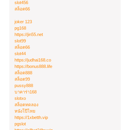
slot456
สล็อต66
joker 123
pg168
https://jin55.net
slot99
สล็อต66
slot44
https://judhai168.co
https://bonus888.life
สล็อต888
สล็อต99
pussy888
บาคาร่า168
slotxo
สล็อตทดลอง
หนังโป๊ไทย
https://1xbetth.vip
pgslot