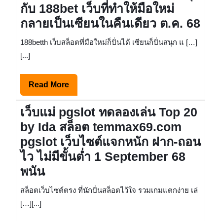
กับ 188bet เว็บที่ทำให้มือใหม่
กลายเป็นเซียนในคืนเดียว ต.ค. 68
188betth เว็บสล็อตที่มือใหม่ก็ปั่นได้ เซียนก็ปั่นสนุก แ […]
[...]
Read
Read More
More
เว็บแม่ pgslot ทดลองเล่น Top 20
by Ida สล็อต temmax69.com
pgslot เว็บไซต์แจกหนัก ฝาก-ถอน
ไว ไม่มีขั้นต่ำ 1 September 68
พนัน
สล็อตเว็บไซต์ตรง ที่นักปั่นสล็อตไว้ใจ รวมเกมแตกง่าย เล่
[…][...]