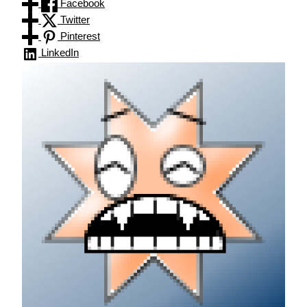
Facebook
Twitter
Pinterest
LinkedIn