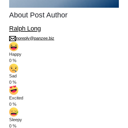
About Post Author
Ralph Long
noreply@panzee.biz
Happy
0
%
Sad
0
%
Excited
0
%
Sleepy
0
%