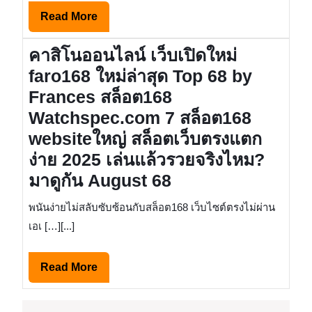
Read
Read More
More
คาสิโนออนไลน์ เว็บเปิดใหม่
faro168 ใหม่ล่าสุด Top 68 by
Frances สล็อต168
Watchspec.com 7 สล็อต168
websiteใหญ่ สล็อตเว็บตรงแตก
ง่าย 2025 เล่นแล้วรวยจริงไหม?
มาดูกัน August 68
พนันง่ายไม่สลับซับซ้อนกับสล็อต168 เว็บไซต์ตรงไม่ผ่าน
เอเ […][...]
Read
Read More
More