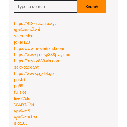
Search
for:
https://918kissauto.xyz
ดูหนังออนไลน์
sa gaming
joker123
http://www.movie87hd.com
https://www.pussy888play.com
https://pussy888win.com
sexybaccarat
https://www.pgslot.golf
pgslot
pg99
fullslot
live22slot
หนังชนโรง
ดูหนังฟรี
ดูหนังชนโรง
slot168