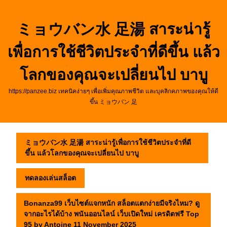
Skip
to
ミョウバン水 足湯 สาระน่ารู้
content
Skip
เพื่อการใช้ชีวิตประจำที่ดีขึ้น แล้ว
to
content
โลกของคุณจะเปลี่ยนไป บาบู
https://panzee.biz เทคนิคง่ายๆ เพื่อเพิ่มคุณภาพชีวิต และบุคลิกคภาพของคุณให้ดี
ขึ้น ミョウバン 足
ミョウバン水 足湯 สาระน่ารู้เพื่อการใช้ชีวิตประจำที่ดี
ขึ้น แล้วโลกของคุณจะเปลี่ยนไป บาบู
ทดลองเล่นสล็อต
Bonanza99 เว็บไซต์แจกหนัก สล็อตแตกง่ายมีจริงไหม? ดู
จากอะไรได้บ้าง พนันออนไลน์ เว็บเปิดใหม่ เครดิตฟรี Top
95 by Antoine 11 November 2025