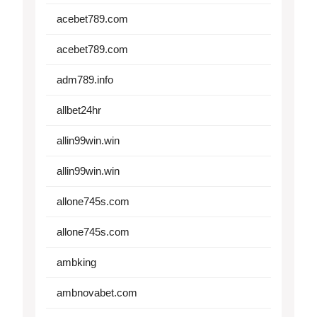
acebet789.com
acebet789.com
adm789.info
allbet24hr
allin99win.win
allin99win.win
allone745s.com
allone745s.com
ambking
ambnovabet.com