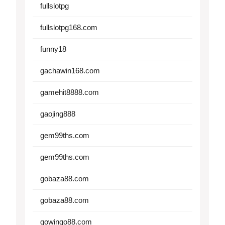
fullslotpg
fullslotpg168.com
funny18
gachawin168.com
gamehit8888.com
gaojing888
gem99ths.com
gem99ths.com
gobaza88.com
gobaza88.com
gowingo88.com