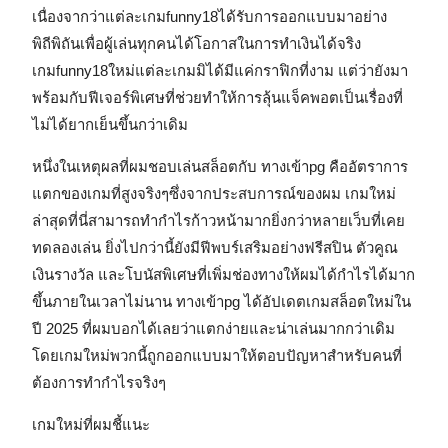
เนื่องจากว่าแต่ละเกมfunny18ได้รับการออกแบบมาอย่าง
พิถีพิถันเพื่อผู้เล่นทุกคนได้โอกาสในการทำเงินได้จริง
เกมfunny18ใหม่แต่ละเกมมิได้มีแค่กราฟิกที่งาม แต่ว่ายังมา
พร้อมกับฟีเจอร์พิเศษที่ช่วยทำให้การลุ้นแจ็คพอตเป็นเรื่องที่
ไม่ได้ยากเย็นขึ้นกว่าเดิม
หนึ่งในเหตุผลที่ผมชอบเล่นสล็อตกับ ทางเข้าpg คืออัตราการ
แตกของเกมที่สูงจริงๆซึ่งจากประสบการณ์ของผม เกมใหม่
ล่าสุดที่นี่สามารถทำกำไรก้าวหน้ามากยิ่งกว่าหลายเว็บที่เคย
ทดลองเล่น ยิ่งไปกว่านี้ยังมีฟีพบร์เสริมอย่างฟรีสปิน ตัวคูณ
เงินรางวัล และโบนัสพิเศษที่เพิ่มช่องทางให้ผมได้กำไรได้มาก
ขึ้นภายในเวลาไม่นาน ทางเข้าpg ได้อัปเดตเกมสล็อตใหม่ใน
ปี 2025 ที่ผมบอกได้เลยว่าแตกง่ายและน่าเล่นมากกว่าเดิม
โดยเกมใหม่พวกนี้ถูกออกแบบมาให้ตอบปัญหาสำหรับคนที่
ต้องการทำกำไรจริงๆ
เกมใหม่ที่ผมชี้แนะ