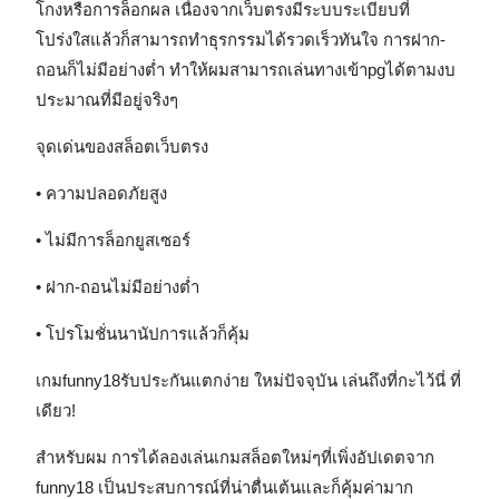
โกงหรือการล็อกผล เนื่องจากเว็บตรงมีระบบระเบียบที่
โปร่งใสแล้วก็สามารถทำธุรกรรมได้รวดเร็วทันใจ การฝาก-
ถอนก็ไม่มีอย่างต่ำ ทำให้ผมสามารถเล่นทางเข้าpgได้ตามงบ
ประมาณที่มีอยู่จริงๆ
จุดเด่นของสล็อตเว็บตรง
• ความปลอดภัยสูง
• ไม่มีการล็อกยูสเซอร์
• ฝาก-ถอนไม่มีอย่างต่ำ
• โปรโมชั่นนานัปการแล้วก็คุ้ม
เกมfunny18รับประกันแตกง่าย ใหม่ปัจจุบัน เล่นถึงที่กะไว้นี่ ที่
เดียว!
สำหรับผม การได้ลองเล่นเกมสล็อตใหม่ๆที่เพิ่งอัปเดตจาก
funny18 เป็นประสบการณ์ที่น่าตื่นเต้นและก็คุ้มค่ามาก