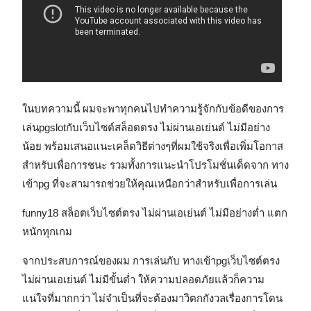
ในบทความนี้ ผมจะพาทุกคนไปทำความรู้จักกับข้อดีของการ
เล่นpgslotกับเว็บไซต์สล็อตตรง ไม่ผ่านเอเย่นต์ ไม่มีอย่าง
น้อย พร้อมเสนอแนะเคล็ดวิธีต่างๆที่ผมใช้จริงเพื่อเพิ่มโอกาส
สำหรับเพื่อการชนะ รวมทั้งการแนะนำโปรโมชั่นเด็ดจาก ทาง
เข้าpg ที่จะสามารถช่วยให้คุณเหนือกว่าสำหรับเพื่อการเล่น
funny18 สล็อตเว็บไซต์ตรง ไม่ผ่านเอเย่นต์ ไม่มีอย่างต่ำ แตก
หนักทุกเกม
จากประสบการณ์ของผม การเล่นกับ ทางเข้าpgเว็บไซต์ตรง
ไม่ผ่านเอเย่นต์ ไม่มีขั้นต่ำ ให้ความปลอดภัยแล้วก็ความ
แน่ใจที่มากกว่า ไม่จำเป็นที่จะต้องมาวิตกกังวลเรื่องการโดน