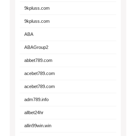
9kpluss.com
9kpluss.com
ABA
ABAGroup2
abbet789.com
acebet789.com
acebet789.com
adm789.info
allbet24hr
allin99win.win