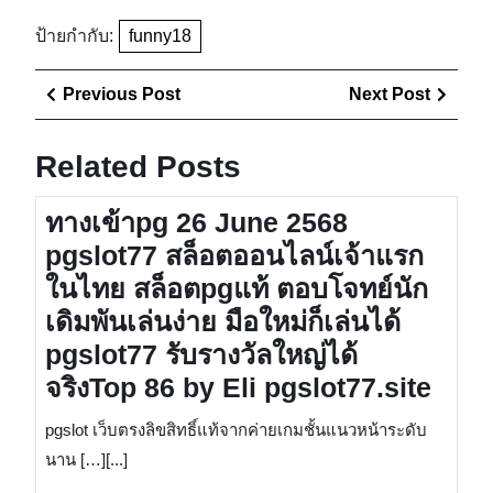
ป้ายกำกับ:
funny18
แนะแนว
Previous
Next
Previous Post
Next Post
เรื่อง
Post
Post
Related Posts
ทางเข้าpg 26 June 2568
pgslot77 สล็อตออนไลน์เจ้าแรก
ในไทย สล็อตpgแท้ ตอบโจทย์นัก
เดิมพันเล่นง่าย มือใหม่ก็เล่นได้
pgslot77 รับรางวัลใหญ่ได้
จริงTop 86 by Eli pgslot77.site
pgslot เว็บตรงลิขสิทธิ์แท้จากค่ายเกมชั้นแนวหน้าระดับ
นาน […][...]