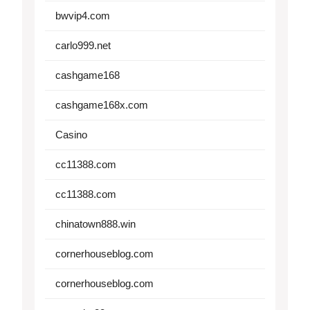
bwvip4.com
carlo999.net
cashgame168
cashgame168x.com
Casino
cc11388.com
cc11388.com
chinatown888.win
cornerhouseblog.com
cornerhouseblog.com