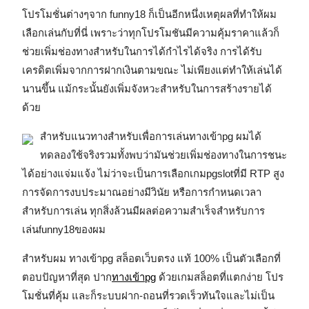
โปรโมชั่นต่างๆจาก funny18 ก็เป็นอีกหนึ่งเหตุผลที่ทำให้ผม
เลือกเล่นกับที่นี่ เพราะว่าทุกโปรโมชันมีความคุ้มราคาแล้วก็
ช่วยเพิ่มช่องทางสำหรับในการได้กำไรได้จริง การได้รับ
เครดิตเพิ่มจากการฝากเงินตามขณะ ไม่เพียงแต่ทำให้เล่นได้
นานขึ้น แม้กระนั้นยังเพิ่มจังหวะสำหรับในการสร้างรายได้
ด้วย
สำหรับแนวทางสำหรับเพื่อการเล่นทางเข้าpg ผมได้
ทดลองใช้จริงรวมทั้งพบว่ามันช่วยเพิ่มช่องทางในการชนะ
ได้อย่างแจ่มแจ้ง ไม่ว่าจะเป็นการเลือกเกมpgslotที่มี RTP สูง
การจัดการงบประมาณอย่างมีวินัย หรือการกำหนดเวลา
สำหรับการเล่น ทุกสิ่งล้วนมีผลต่อความสำเร็จสำหรับการ
เล่นfunny18ของผม
สำหรับผม ทางเข้าpg สล็อตเว็บตรง แท้ 100% เป็นตัวเลือกที่
ตอบปัญหาที่สุด ปาก
ทางเข้าpg
ด้วยเกมสล็อตที่แตกง่าย โปร
โมชั่นที่คุ้ม และก็ระบบฝาก-ถอนที่รวดเร็วทันใจและไม่เป็น