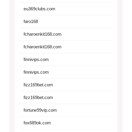
eu369clubs.com
faro168
fcharoenkit168.com
fcharoenkit168.com
finnivips.com
finnivips.com
fizz169bet.com
fizz169bet.com
fortune99vip.com
fox689ok.com