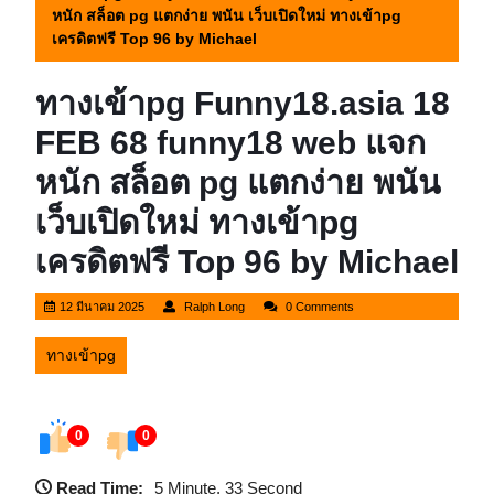
หนัก สล็อต pg แตกง่าย พนัน เว็บเปิดใหม่ ทางเข้าpg
เครดิตฟรี Top 96 by Michael
ทางเข้าpg Funny18.asia 18
FEB 68 funny18 web แจก
หนัก สล็อต pg แตกง่าย พนัน
เว็บเปิดใหม่ ทางเข้าpg
เครดิตฟรี Top 96 by Michael
12
Ralph
12 มีนาคม 2025
Ralph Long
0 Comments
มีนาคม
Long
2025
ทางเข้าpg
0
0
Read Time:
5 Minute, 33 Second