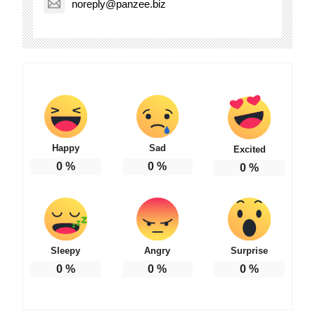
noreply@panzee.biz
Happy
Sad
Excited
0
%
0
%
0
%
Sleepy
Angry
Surprise
0
%
0
%
0
%