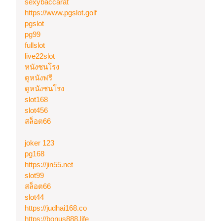
sexybaccarat
https://www.pgslot.golf
pgslot
pg99
fullslot
live22slot
หนังชนโรง
ดูหนังฟรี
ดูหนังชนโรง
slot168
slot456
สล็อต66
joker 123
pg168
https://jin55.net
slot99
สล็อต66
slot44
https://judhai168.co
https://bonus888.life