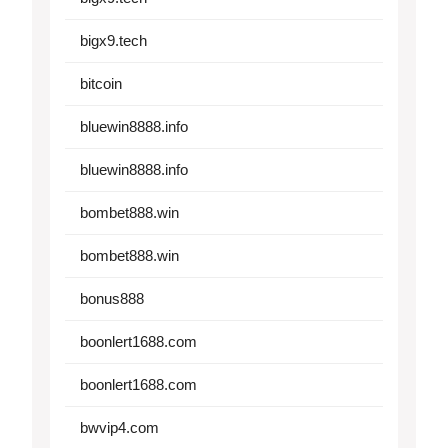
bigx9.tech
bitcoin
bluewin8888.info
bluewin8888.info
bombet888.win
bombet888.win
bonus888
boonlert1688.com
boonlert1688.com
bwvip4.com