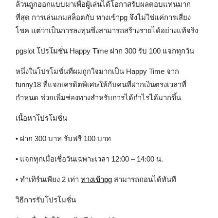
ล้วนถูกออกแบบมาเพื่อผู้เล่นได้โอกาสรับผลตอบแทนมาก
ที่สุด การเล่นเกมสล็อตกับ ทางเข้าpg จึงไม่ใช่แค่การเสี่ยง
โชค แต่ว่าเป็นการลงทุนซึ่งสามารถสร้างรายได้อย่างแท้จริง
pgslot โปรโมชั่น Happy Time ฝาก 300 รับ 100 แจกทุกวัน
หนึ่งในโปรโมชั่นที่ผมถูกใจมากเป็น Happy Time จาก
funny18 ที่แจกเครดิตพิเศษให้กับคนที่ฝากเงินตรงเวลาที่
กำหนด ช่วยเพิ่มช่องทางสำหรับการได้กำไรได้มากขึ้น
เนื้อหาโปรโมชั่น
• ฝาก 300 บาท รับฟรี 100 บาท
• แจกทุกเมื่อเชื่อวันเฉพาะเวลา 12:00 – 14:00 น.
• ทำเทิร์นเพียง 2 เท่า
ทางเข้าpg
สามารถถอนได้ทันที
วิธีการรับโปรโมชั่น