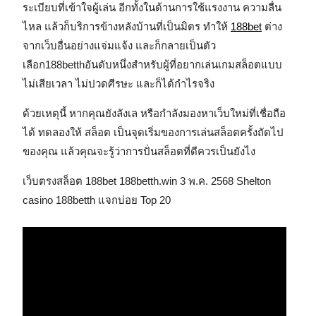
ระเบียบที่เข้าใจผู้เล่น อีกทั้งในด้านการใช้แรงงาน ความลื่น
ไหล แล้วก็บริการข้างหลังบ้านที่เป็นมิตร ทำให้
188bet
ต่าง
จากเว็บอื่นอย่างแจ่มแจ้ง และก็กลายเป็นตัว
เลือก188betthอันดับหนึ่งสำหรับผู้ที่อยากเล่นเกมสล็อตแบบ
ไม่เสียเวลา ไม่ปวดศีรษะ และก็ได้กำไรจริง
ด้วยเหตุนี้ หากคุณยังลังเล หรือกำลังมองหาเว็บใหม่ที่เชื่อถือ
ได้ ทดลองให้ สล็อต เป็นจุดเริ่มของการเล่นสล็อตครั้งถัดไป
ของคุณ แล้วคุณจะรู้ว่าการปั่นสล็อตที่ดีควรเป็นยังไง
เว็บตรงสล็อต 188bet 188betth.win 3 พ.ค. 2568 Shelton
casino 188betth แจกบ่อย Top 20