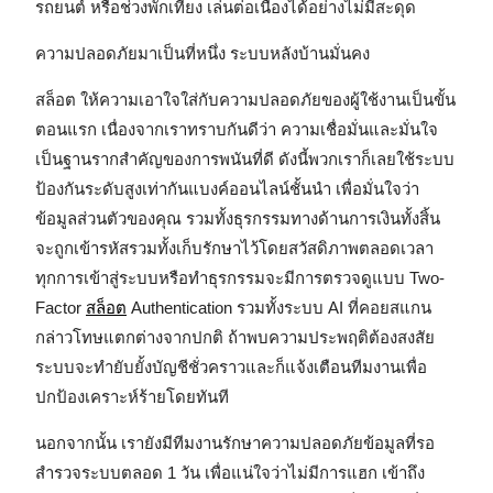
รถยนต์ หรือช่วงพักเที่ยง เล่นต่อเนื่องได้อย่างไม่มีสะดุด
ความปลอดภัยมาเป็นที่หนึ่ง ระบบหลังบ้านมั่นคง
สล็อต ให้ความเอาใจใส่กับความปลอดภัยของผู้ใช้งานเป็นขั้น
ตอนแรก เนื่องจากเราทราบกันดีว่า ความเชื่อมั่นและมั่นใจ
เป็นฐานรากสำคัญของการพนันที่ดี ดังนี้พวกเราก็เลยใช้ระบบ
ป้องกันระดับสูงเท่ากันแบงค์ออนไลน์ชั้นนำ เพื่อมั่นใจว่า
ข้อมูลส่วนตัวของคุณ รวมทั้งธุรกรรมทางด้านการเงินทั้งสิ้น
จะถูกเข้ารหัสรวมทั้งเก็บรักษาไว้โดยสวัสดิภาพตลอดเวลา
ทุกการเข้าสู่ระบบหรือทำธุรกรรมจะมีการตรวจดูแบบ Two-
Factor
สล็อต
Authentication รวมทั้งระบบ AI ที่คอยสแกน
กล่าวโทษแตกต่างจากปกติ ถ้าพบความประพฤติต้องสงสัย
ระบบจะทำยับยั้งบัญชีชั่วคราวและก็แจ้งเตือนทีมงานเพื่อ
ปกป้องเคราะห์ร้ายโดยทันที
นอกจากนั้น เรายังมีทีมงานรักษาความปลอดภัยข้อมูลที่รอ
สำรวจระบบตลอด 1 วัน เพื่อแน่ใจว่าไม่มีการแฮก เข้าถึง