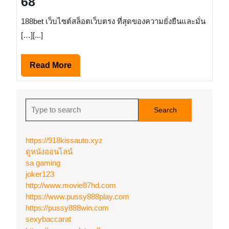
68
188bet เว็บไซต์สล็อตเว็บตรง ที่สุดของความยั่งยืนและมั่น
[…][...]
Read
Read More
More
Search
for:
https://918kissauto.xyz
ดูหนังออนไลน์
sa gaming
joker123
http://www.movie87hd.com
https://www.pussy888play.com
https://pussy888win.com
sexybaccarat