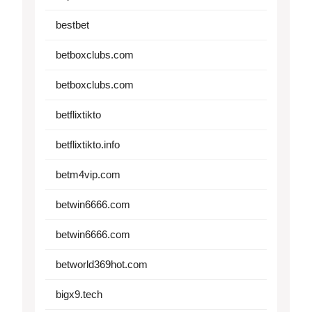
bestbet
betboxclubs.com
betboxclubs.com
betflixtikto
betflixtikto.info
betm4vip.com
betwin6666.com
betwin6666.com
betworld369hot.com
bigx9.tech