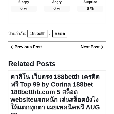
Sleepy
Angry
Surprise
0
%
0
%
0
%
ป้ายกำกับ:
188betth
,
สล็อต
แนะแนว
Previous
Next
Previous Post
Next Post
เรื่อง
Post
Post
Related Posts
คาสิโน เว็บตรง 188betth เครดิต
ฟรี Top 99 by Corina 188bet
188betthb.com 5 สล็อต
websiteแจกหนัก เล่นสล็อตยังไง
ให้แตกทุกตา เผยเทคนิคฟรี AUG