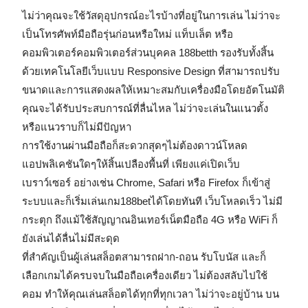
ไม่ว่าคุณจะใช้วัสดุอุปกรณ์อะไรบ้างที่อยู่ในการเล่น ไม่ว่าจะ
เป็นโทรศัพท์มือถือรุ่นก่อนหรือใหม่ แท็บเล็ต หรือ
คอมพิวเตอร์คอมพิวเตอร์ส่วนบุคคล 188betth รองรับทั้งสิ้น
ด้วยเทคโนโลยีเว็บแบบ Responsive Design ที่สามารถปรับ
ขนาดและการแสดงผลให้เหมาะสมกับเครื่องมือโดยอัตโนมัติ
คุณจะได้รับประสบการณ์ที่ลื่นไหล ไม่ว่าจะเล่นในแนวตั้ง
หรือแนวราบก็ไม่มีปัญหา
การใช้งานผ่านมือถือก็สะดวกสุดๆไม่ต้องดาวน์โหลด
แอปพลิเคชันใดๆให้สิ้นเปลืองพื้นที่ เพียงแค่เปิดเว็บ
เบราว์เซอร์ อย่างเช่น Chrome, Safari หรือ Firefox ก็เข้าสู่
ระบบและก็เริ่มเล่นเกม188betได้โดยทันที เว็บโหลดเร็ว ไม่มี
กระตุก ถึงแม้ใช้สัญญาณอินเทอร์เน็ตมือถือ 4G หรือ WiFi ก็
ยังเล่นได้ลื่นไม่มีสะดุด
ที่สำคัญเป็นผู้เล่นสล็อตสามารถฝาก-ถอน รับโบนัส และก็
เลือกเกมได้ครบจบในมือถือเครื่องเดียว ไม่ต้องสลับไปใช้
คอม ทำให้คุณเล่นสล็อตได้ทุกที่ทุกเวลา ไม่ว่าจะอยู่บ้าน บน