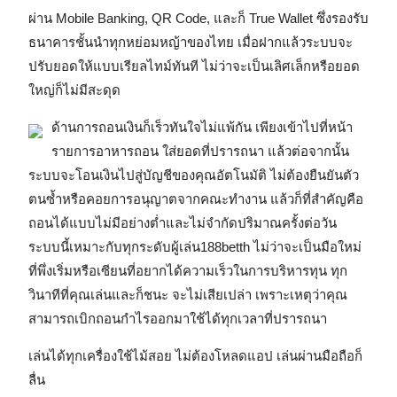
ผ่าน Mobile Banking, QR Code, และก็ True Wallet ซึ่งรองรับ
ธนาคารชั้นนำทุกหย่อมหญ้าของไทย เมื่อฝากแล้วระบบจะ
ปรับยอดให้แบบเรียลไทม์ทันที ไม่ว่าจะเป็นเลิศเล็กหรือยอด
ใหญ่ก็ไม่มีสะดุด
ด้านการถอนเงินก็เร็วทันใจไม่แพ้กัน เพียงเข้าไปที่หน้า
รายการอาหารถอน ใส่ยอดที่ปรารถนา แล้วต่อจากนั้น
ระบบจะโอนเงินไปสู่บัญชีของคุณอัตโนมัติ ไม่ต้องยืนยันตัว
ตนซ้ำหรือคอยการอนุญาตจากคณะทำงาน แล้วก็ที่สำคัญคือ
ถอนได้แบบไม่มีอย่างต่ำและไม่จำกัดปริมาณครั้งต่อวัน
ระบบนี้เหมาะกับทุกระดับผู้เล่น188betth ไม่ว่าจะเป็นมือใหม่
ที่พึ่งเริ่มหรือเซียนที่อยากได้ความเร็วในการบริหารทุน ทุก
วินาทีที่คุณเล่นและก็ชนะ จะไม่เสียเปล่า เพราะเหตุว่าคุณ
สามารถเบิกถอนกำไรออกมาใช้ได้ทุกเวลาที่ปรารถนา
เล่นได้ทุกเครื่องใช้ไม้สอย ไม่ต้องโหลดแอป เล่นผ่านมือถือก็
ลื่น