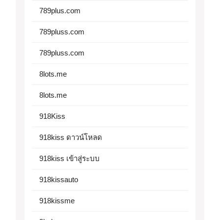
789plus.com
789pluss.com
789pluss.com
8lots.me
8lots.me
918Kiss
918kiss ดาวน์โหลด
918kiss เข้าสู่ระบบ
918kissauto
918kissme