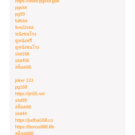
https://www.pgslot.golf
pgslot
pg99
fullslot
live22slot
หนังชนโรง
ดูหนังฟรี
ดูหนังชนโรง
slot168
slot456
สล็อต66
joker 123
pg168
https://jin55.net
slot99
สล็อต66
slot44
https://judhai168.co
https://bonus888.life
สล็อต888